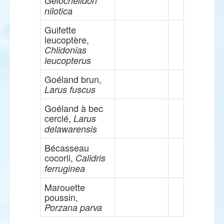
Gelochelidon
nilotica
Guifette
leucoptère,
Chlidonias
leucopterus
Goéland brun,
Larus fuscus
Goéland à bec
cerclé,
Larus
delawarensis
Bécasseau
cocorli,
Calidris
ferruginea
Marouette
poussin,
Porzana parva