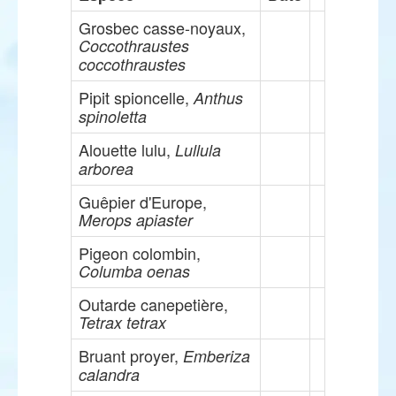
Grosbec casse-noyaux,
Coccothraustes
coccothraustes
Pipit spioncelle,
Anthus
spinoletta
Alouette lulu,
Lullula
arborea
Guêpier d'Europe,
Merops apiaster
Pigeon colombin,
Columba oenas
Outarde canepetière,
Tetrax tetrax
Bruant proyer,
Emberiza
calandra