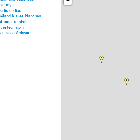
−
gle royal
urlis corlieu
éland à ailes blanches
illemot à miroir
centeur alpin
uillot de Schwarz