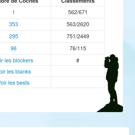
bre de Coches
Classements
1
562/671
353
563/2620
295
751/2449
96
76/115
ir les blockers
#
oir les blanks
oir les bests