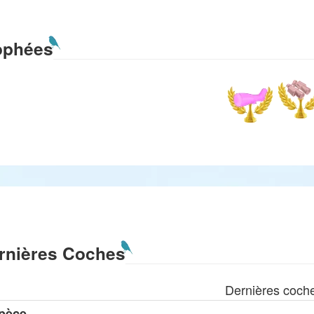
ophées
rnières Coches
Dernières coch
pèce