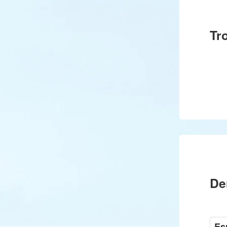
Tr
De
Es