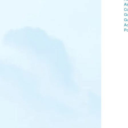
Ai
Co
Go
Gu
Ac
Po