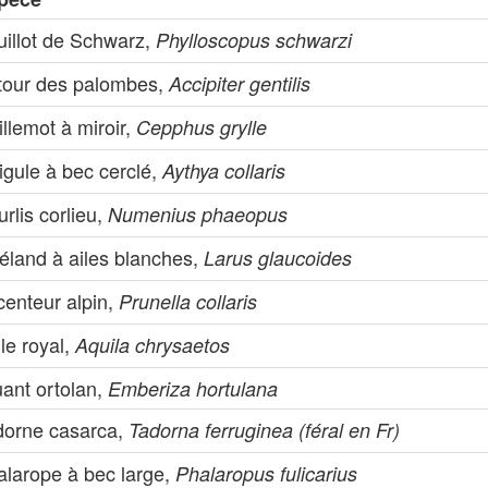
uillot de Schwarz,
Phylloscopus schwarzi
tour des palombes,
Accipiter gentilis
llemot à miroir,
Cepphus grylle
igule à bec cerclé,
Aythya collaris
rlis corlieu,
Numenius phaeopus
éland à ailes blanches,
Larus glaucoides
centeur alpin,
Prunella collaris
le royal,
Aquila chrysaetos
uant ortolan,
Emberiza hortulana
dorne casarca,
Tadorna ferruginea (féral en Fr)
alarope à bec large,
Phalaropus fulicarius