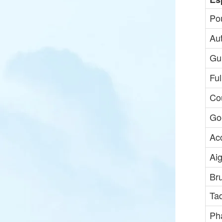
Po
Au
Gui
Ful
Cou
Go
Ac
Aig
Br
Ta
Ph