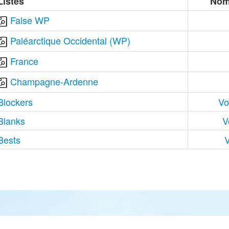
Listes
Nom
False WP
Paléarctique Occidental (WP)
France
Champagne-Ardenne
Blockers
Vo
Blanks
V
Bests
V