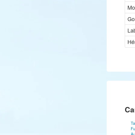
Mo
Go
La
Hé
Ca
Ta
Fu
Au