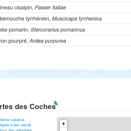
ineau cisalpin,
Passer italiae
bemouche tyrrhénien,
Muscicapa tyrrhenica
bbe pomarin,
Stercorarius pomarinus
ron pourpré,
Ardea purpurea
rtes des Coches
dorne casarca
+
ligule à bec cerclé
tour des palombes