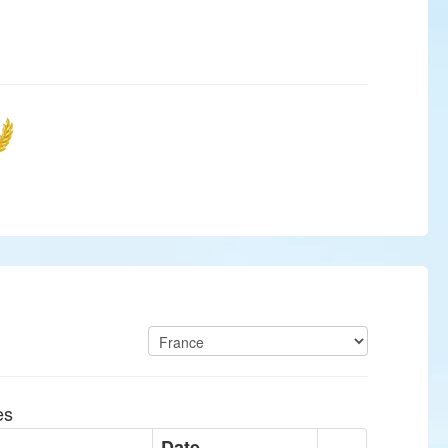
es
Date