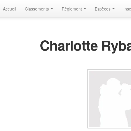
Accueil
Classements
Règlement
Espèces
Insc
Charlotte Ry