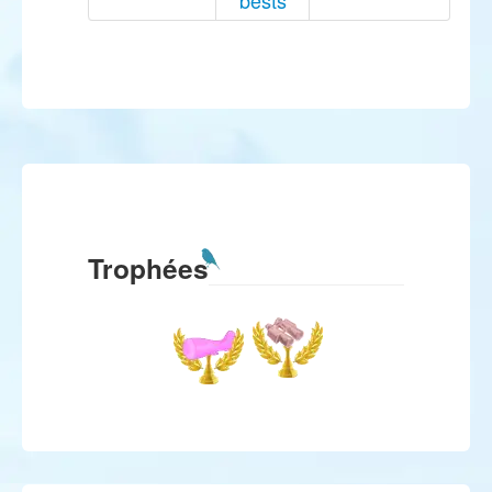
bests
Trophées