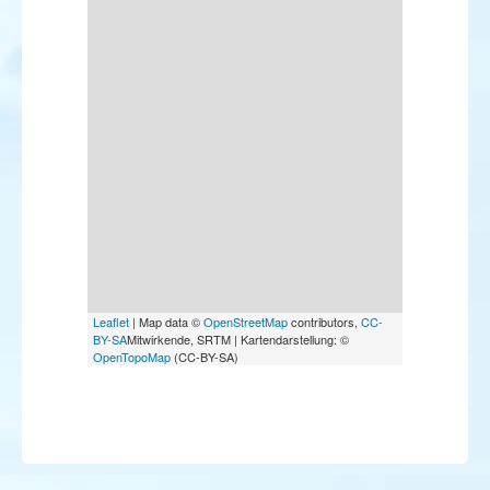
Leaflet
| Map data ©
OpenStreetMap
contributors,
CC-
BY-SA
Mitwirkende, SRTM | Kartendarstellung: ©
OpenTopoMap
(CC-BY-SA)