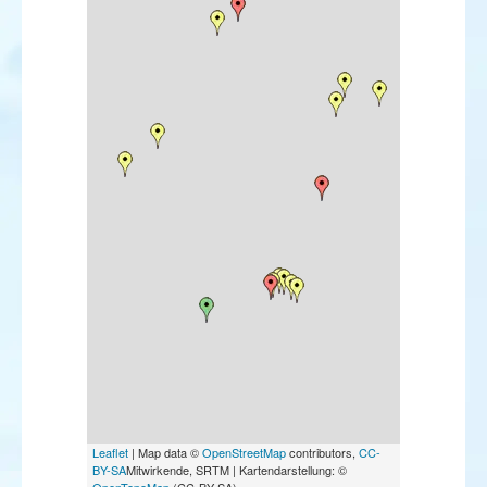
Leaflet
| Map data ©
OpenStreetMap
contributors,
CC-
BY-SA
Mitwirkende, SRTM | Kartendarstellung: ©