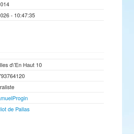
2014
2026 - 10:47:35
lles d\'En Haut 10
793764120
raliste
muelProgin
llot de Pallas