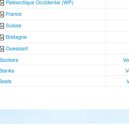
Paléarctique Occidental (WP)
France
Suisse
Bretagne
Ouessant
Blockers
Vo
Blanks
V
Bests
V