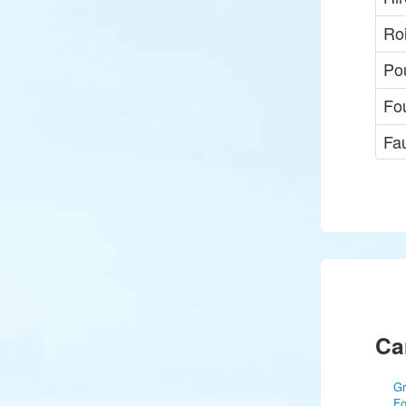
Roi
Pou
Fo
Fa
Ca
Gr
Fo