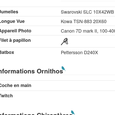
Jumelles
Swarovski SLC 10X42WB
Longue Vue
Kowa TSN-883 20X60
Appareil Photo
Canon 7D mark II, 100-4
Filet à papillon
Batbox
Pettersson D240X
nformations Ornithos
Coche en main
Twitch