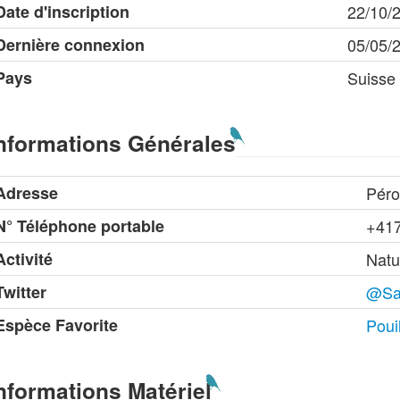
Date d'inscription
22/10/
Dernière connexion
05/05/
Pays
Suisse
nformations Générales
Adresse
Péro
N° Téléphone portable
+41
Activité
Natu
Twitter
@Sa
Espèce Favorite
Poui
nformations Matériel