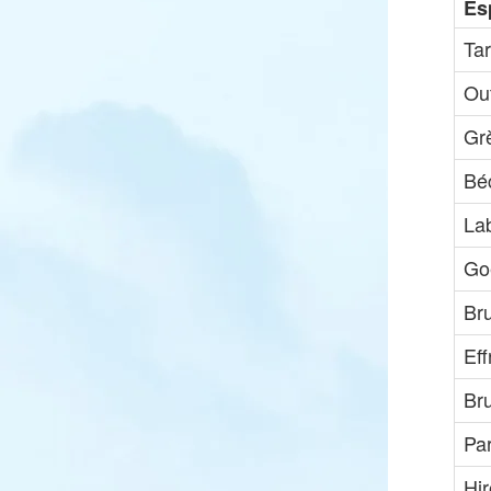
Es
Tar
Ou
Gr
Bé
La
Go
Br
Eff
Br
Pa
Hir