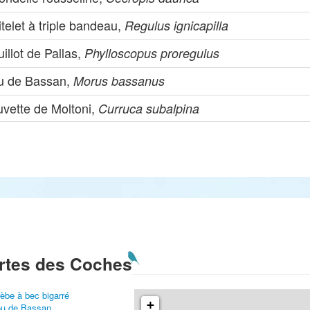
telet à triple bandeau,
Regulus ignicapilla
illot de Pallas,
Phylloscopus proregulus
u de Bassan,
Morus bassanus
uvette de Moltoni,
Curruca subalpina
rtes des Coches
èbe à bec bigarré
+
u de Bassan