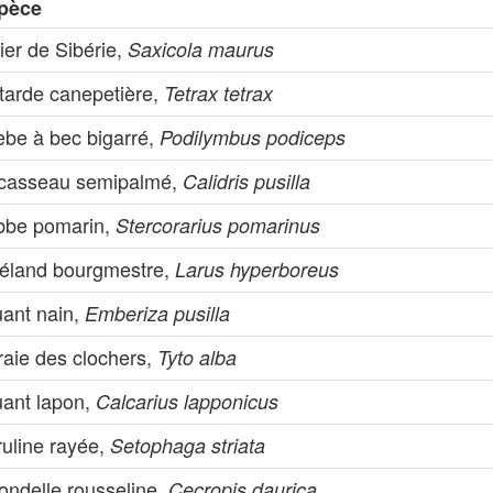
pèce
ier de Sibérie,
Saxicola maurus
tarde canepetière,
Tetrax tetrax
èbe à bec bigarré,
Podilymbus podiceps
casseau semipalmé,
Calidris pusilla
bbe pomarin,
Stercorarius pomarinus
éland bourgmestre,
Larus hyperboreus
uant nain,
Emberiza pusilla
raie des clochers,
Tyto alba
uant lapon,
Calcarius lapponicus
ruline rayée,
Setophaga striata
ondelle rousseline,
Cecropis daurica