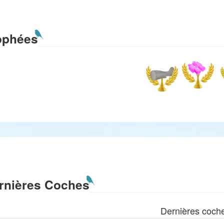
ophées
rnières Coches
Dernières coch