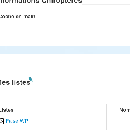
nformations Chiroptères
Coche en main
es listes
Listes
Nom
False WP