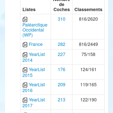
de
Listes
Coches
Classements
310
816/2620
Paléarctique
Occidental
(WP)
France
282
816/2449
YearList
227
75/158
2014
YearList
176
124/161
2015
YearList
209
119/165
2016
YearList
213
122/190
2017