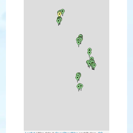
Spatule blanche
Flamant rose
Milan royal
Pygargue à queue blanche
Vautour percnoptère
Vautour fauve
Circaète Jean-le-Blanc
Busard des roseaux
Busard Saint-Martin
Epervier d'Europe
Aigle botté
Balbuzard pêcheur
Faucon émerillon
Râle d'eau
Marouette ponctuée
Grue cendrée
Échasse blanche
Petit Gravelot
Grand Gravelot
Gravelot à collier interrompu
Pluvier guignard
Pluvier doré
Pluvier argenté
Bécasseau maubèche
Bécasseau sanderling