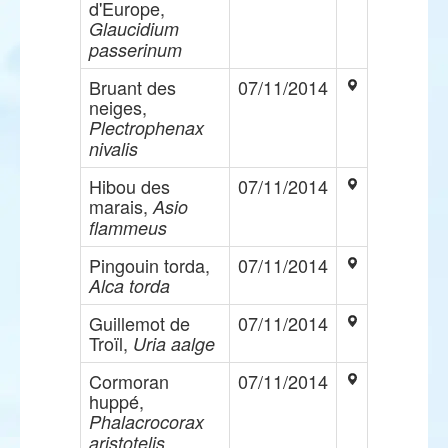
d'Europe,
Glaucidium
passerinum
Bruant des
07/11/2014
neiges,
Plectrophenax
nivalis
Hibou des
07/11/2014
marais,
Asio
flammeus
Pingouin torda,
07/11/2014
Alca torda
Guillemot de
07/11/2014
Troïl,
Uria aalge
Cormoran
07/11/2014
huppé,
Phalacrocorax
aristotelis