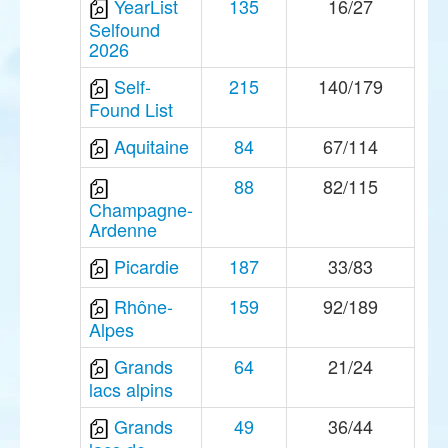
YearList
135
16/27
Selfound
2026
Self-
215
140/179
Found List
Aquitaine
84
67/114
88
82/115
Champagne-
Ardenne
Picardie
187
33/83
Rhône-
159
92/189
Alpes
Grands
64
21/24
lacs alpins
Grands
49
36/44