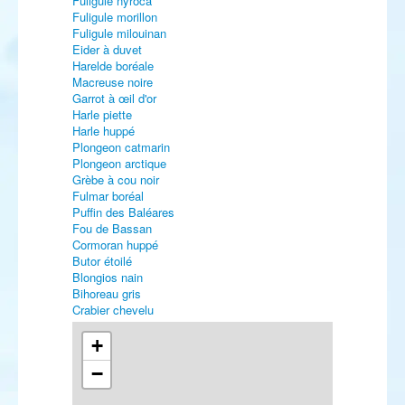
Fuligule nyroca
Fuligule morillon
Fuligule milouinan
Eider à duvet
Harelde boréale
Macreuse noire
Garrot à œil d'or
Harle piette
Harle huppé
Plongeon catmarin
Plongeon arctique
Grèbe à cou noir
Fulmar boréal
Puffin des Baléares
Fou de Bassan
Cormoran huppé
Butor étoilé
Blongios nain
Bihoreau gris
Crabier chevelu
Héron garde-bœufs
Héron pourpré
+
Cigogne noire
−
Cigogne blanche
Ibis falcinelle