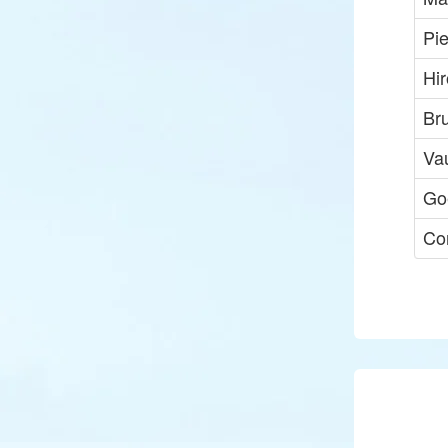
Pi
Hir
Bru
Va
Go
Co