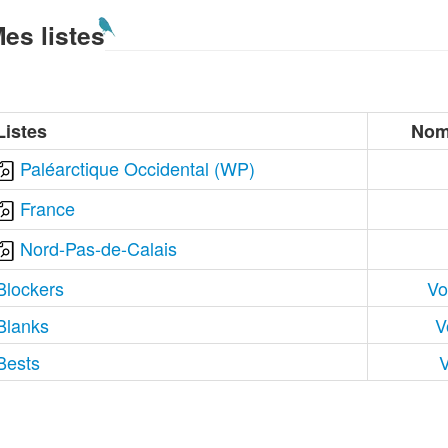
es listes
Listes
Nom
Paléarctique Occidental (WP)
France
Nord-Pas-de-Calais
Blockers
Vo
Blanks
V
Bests
V