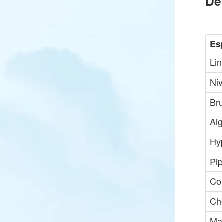
De
Es
Lin
Niv
Br
Ai
Hy
Pip
Cou
Che
Mar