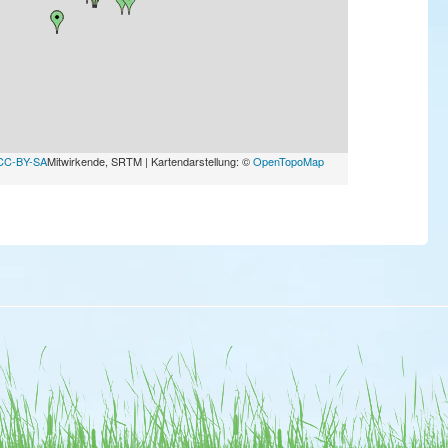
CC-BY-SA
Mitwirkende, SRTM | Kartendarstellung: ©
OpenTopoMap