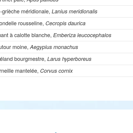
e-grièche méridionale,
Lanius meridionalis
ondelle rousseline,
Cecropis daurica
ant à calotte blanche,
Emberiza leucocephalos
utour moine,
Aegypius monachus
éland bourgmestre,
Larus hyperboreus
rneille mantelée,
Corvus cornix