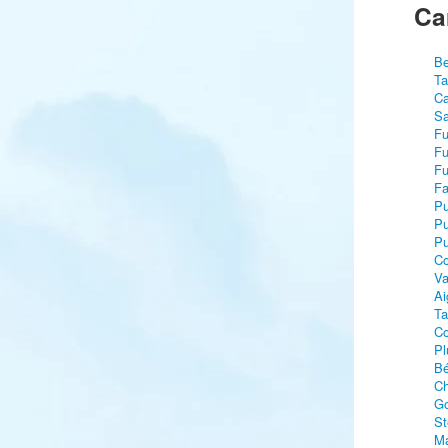
Ca
Be
Ta
Ca
Sa
Fu
Fu
Fu
Fa
Pu
Pu
Pu
C
Va
Ai
Ta
Co
Pl
Bé
Ch
Go
St
Ma