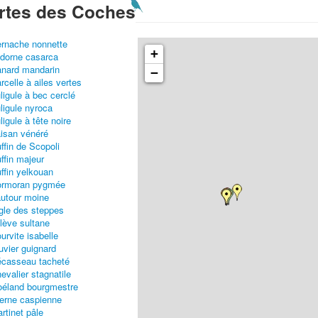
rtes des Coches
rnache nonnette
+
dorne casarca
nard mandarin
−
rcelle à ailes vertes
ligule à bec cerclé
ligule nyroca
ligule à tête noire
isan vénéré
ffin de Scopoli
ffin majeur
ffin yelkouan
ormoran pygmée
utour moine
gle des steppes
lève sultane
urvite isabelle
uvier guignard
casseau tacheté
evalier stagnatile
éland bourgmestre
erne caspienne
rtinet pâle