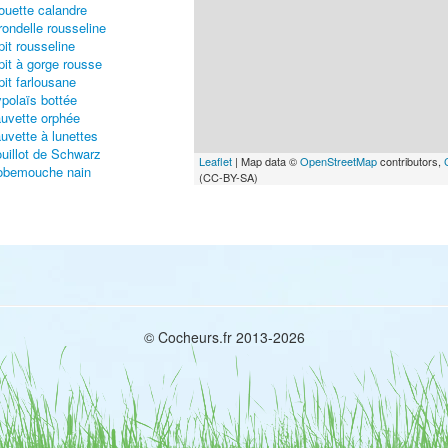
ouette calandre
rondelle rousseline
pit rousseline
pit à gorge rousse
pit farlousane
polaïs bottée
uvette orphée
uvette à lunettes
uillot de Schwarz
Leaflet
| Map data ©
OpenStreetMap
contributors,
obemouche nain
(CC-BY-SA)
bemouche à collier
e-grièche méridionale
e-grièche à tête rousse
rneille mantelée
ourneau roselin
verolle alpine
notte à bec jaune
selin cramoisi
uant masqué
© Cocheurs.fr 2013-2026
uant à calotte blanche
uant ortolan
uant rustique
uant nain