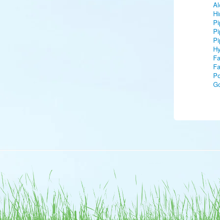
Al
Hi
Pi
Pi
Pi
Hy
Fa
Fa
Po
G
Go
Pi
Pi
Co
Et
Ni
Li
Ro
Br
Br
Br
Br
Br