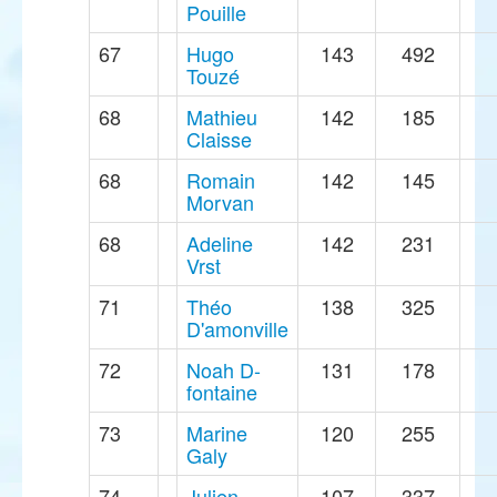
Pouille
67
Hugo
143
492
Touzé
68
Mathieu
142
185
Claisse
68
Romain
142
145
Morvan
68
Adeline
142
231
Vrst
71
Théo
138
325
D'amonville
72
Noah D-
131
178
fontaine
73
Marine
120
255
Galy
74
Julien
107
337