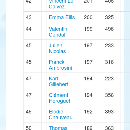
42
Vincent Le
201
408
Calvez
43
Emma Ellis
200
325
44
Valentin
199
496
Condal
45
Julien
197
233
Nicolas
45
Franck
197
316
Ambrosini
47
Karl
194
223
Gillebert
47
Clément
194
356
Heroguel
49
Elodie
192
393
Chauveau
50
Thomas
189
363