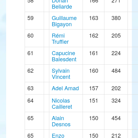
58
Dorian
166
271
Beliarde
59
Guillaume
163
380
Bigayon
60
Rémi
162
205
Truffier
61
Capucine
161
224
Balesdent
62
Sylvain
160
484
Vincent
63
Adel Amad
157
202
64
Nicolas
151
324
Cailleret
65
Alain
150
454
Desnos
65
Enzo
150
212