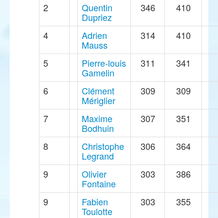
2
Quentin
346
410
Dupriez
4
Adrien
314
410
Mauss
5
Pierre-louis
311
341
Gamelin
6
Clément
309
309
Mériglier
7
Maxime
307
351
Bodhuin
8
Christophe
306
364
Legrand
9
Olivier
303
386
Fontaine
9
Fabien
303
355
Toulotte