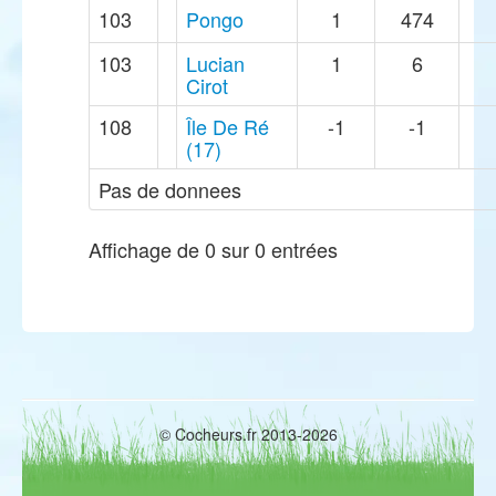
103
Pongo
1
474
103
Lucian
1
6
Cirot
108
Île De Ré
-1
-1
(17)
Pas de donnees
Affichage de 0 sur 0 entrées
© Cocheurs.fr 2013-2026