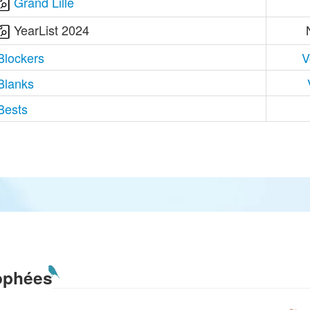
Grand Lille
YearList 2024
Blockers
V
Blanks
Bests
ophées