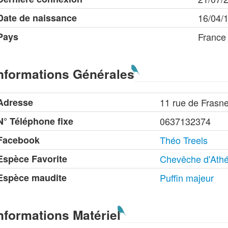
Date de naissance
16/04/
Pays
France
nformations Générales
Adresse
11 rue de Frasne
N° Téléphone fixe
0637132374
Facebook
Théo Treels
Espèce Favorite
Chevêche d'Ath
Espèce maudite
Puffin majeur
nformations Matériel