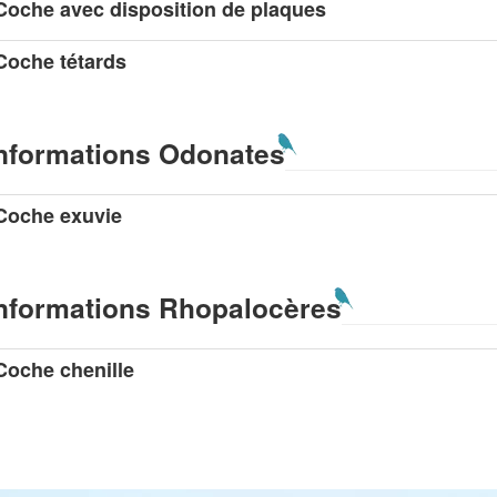
Coche avec disposition de plaques
Coche tétards
nformations Odonates
Coche exuvie
nformations Rhopalocères
Coche chenille