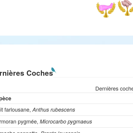
rnières Coches
Dernières coch
pèce
it farlousane,
Anthus rubescens
rmoran pygmée,
Microcarbo pygmaeus