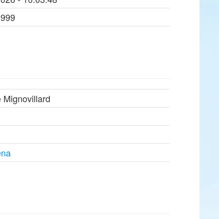
1999
 Mignovillard
éna