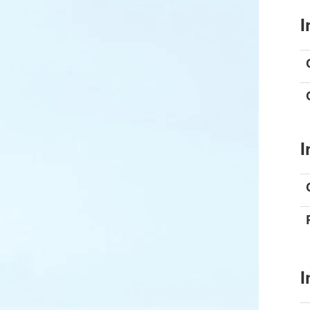
I
I
I