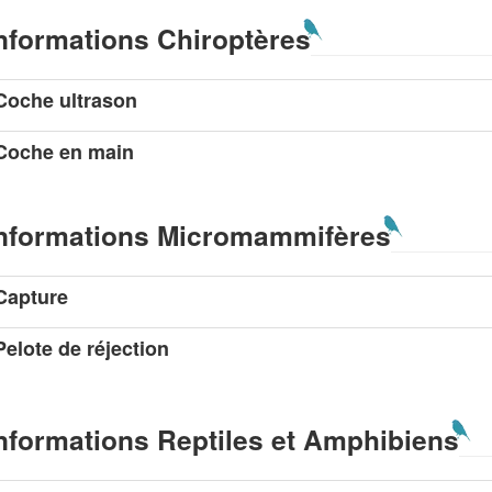
nformations Chiroptères
Coche ultrason
Coche en main
nformations Micromammifères
Capture
Pelote de réjection
nformations Reptiles et Amphibiens