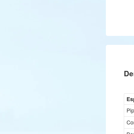
De
Es
Pip
Co