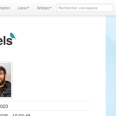
ription
Liens
Articles
els
2023
2026 - 10:03:48