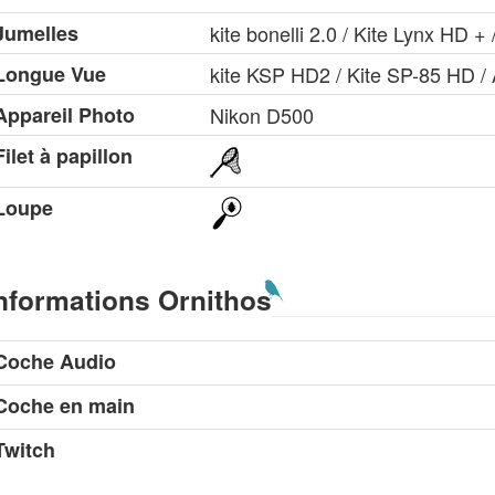
Jumelles
kite bonelli 2.0 / Kite Lynx HD 
Longue Vue
kite KSP HD2 / Kite SP-85 HD 
Appareil Photo
Nikon D500
Filet à papillon
Loupe
nformations Ornithos
Coche Audio
Coche en main
Twitch