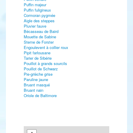
Puffin majeur
Puffin fuligineux
Cormoran pygmée
Aigle des steppes
Pluvier fauve
Bécasseau de Baird
Mouette de Sabine
Sterne de Forster
Engoulevent à collier roux
Pipit farlousane
Tarier de Sibérie
Pouillot à grands sourcils
Pouillot de Schwarz
Pie-grièche grise
Paruline jaune
Bruant masqué
Bruant nain
Oriole de Baltimore