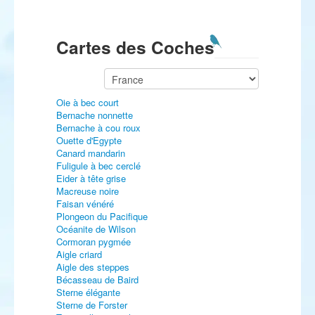
Cartes des Coches
Oie à bec court
Bernache nonnette
Bernache à cou roux
Ouette d'Egypte
Canard mandarin
Fuligule à bec cerclé
Eider à tête grise
Macreuse noire
Faisan vénéré
Plongeon du Pacifique
Océanite de Wilson
Cormoran pygmée
Aigle criard
Aigle des steppes
Bécasseau de Baird
Sterne élégante
Sterne de Forster