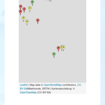
Leaflet
| Map data ©
OpenStreetMap
contributors,
CC-
BY-SA
Mitwirkende, SRTM | Kartendarstellung: ©
OpenTopoMap
(CC-BY-SA)