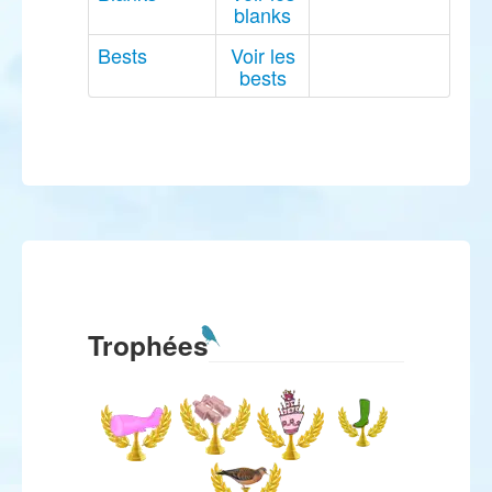
blanks
Bests
Voir les
bests
Trophées