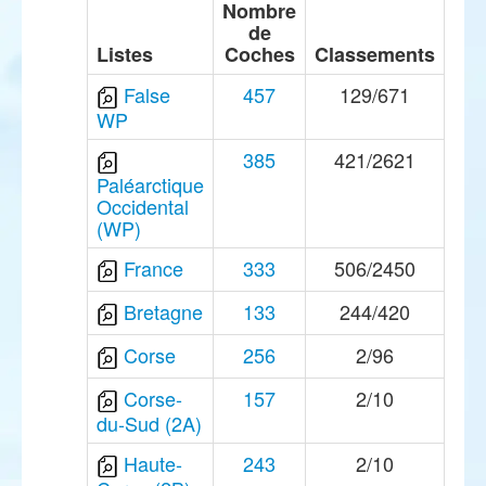
Nombre
de
Listes
Coches
Classements
False
457
129/671
WP
385
421/2621
Paléarctique
Occidental
(WP)
France
333
506/2450
Bretagne
133
244/420
Corse
256
2/96
Corse-
157
2/10
du-Sud (2A)
Haute-
243
2/10