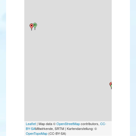
Leaflet
| Map data ©
OpenStreetMap
contributors,
CC-
BY-SA
Mitwirkende, SRTM | Kartendarstellung: ©
OpenTopoMap
(CC-BY-SA)