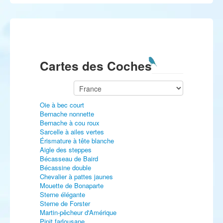
Cartes des Coches
Oie à bec court
Bernache nonnette
Bernache à cou roux
Sarcelle à ailes vertes
Érismature à tête blanche
Aigle des steppes
Bécasseau de Baird
Bécassine double
Chevalier à pattes jaunes
Mouette de Bonaparte
Sterne élégante
Sterne de Forster
Martin-pêcheur d'Amérique
Pipit farlousane