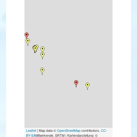
Leaflet
| Map data ©
OpenStreetMap
contributors,
CC-
BY-SA
Mitwirkende, SRTM | Kartendarstellung: ©