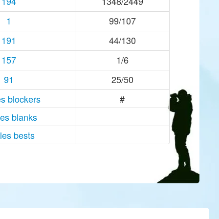
194
1348/2449
1
99/107
191
44/130
157
1/6
91
25/50
es blockers
#
les blanks
 les bests