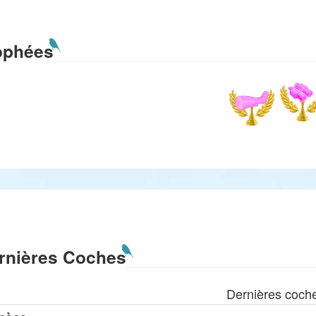
ophées
rnières Coches
Dernières coch