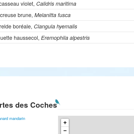
casseau violet,
Calidris maritima
creuse brune,
Melanitta fusca
relde boréale,
Clangula hyemalis
ouette haussecol,
Eremophila alpestris
rtes des Coches
nard mandarin
+
−