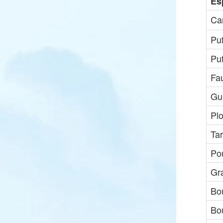
Es
Ca
Pu
Puf
Fa
Gui
Pl
Ta
Pou
Gr
Bo
Bou