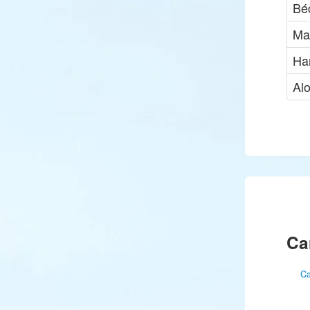
Bé
Ma
Ha
Al
Ca
Ca