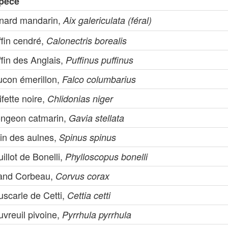
pèce
nard mandarin,
Aix galericulata (féral)
ffin cendré,
Calonectris borealis
fin des Anglais,
Puffinus puffinus
ucon émerillon,
Falco columbarius
fette noire,
Chlidonias niger
ongeon catmarin,
Gavia stellata
rin des aulnes,
Spinus spinus
illot de Bonelli,
Phylloscopus bonelli
and Corbeau,
Corvus corax
uscarle de Cetti,
Cettia cetti
vreuil pivoine,
Pyrrhula pyrrhula