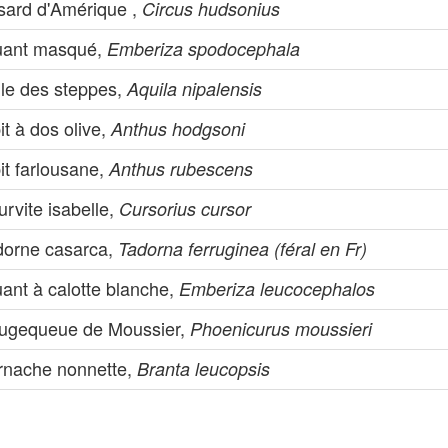
sard d'Amérique ,
Circus hudsonius
uant masqué,
Emberiza spodocephala
gle des steppes,
Aquila nipalensis
it à dos olive,
Anthus hodgsoni
it farlousane,
Anthus rubescens
rvite isabelle,
Cursorius cursor
dorne casarca,
Tadorna ferruginea (féral en Fr)
ant à calotte blanche,
Emberiza leucocephalos
ugequeue de Moussier,
Phoenicurus moussieri
rnache nonnette,
Branta leucopsis