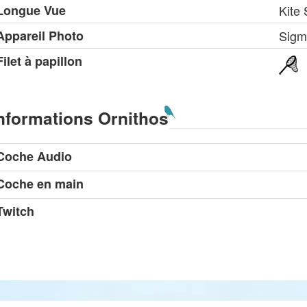
Longue Vue
Kite
Appareil Photo
Sigm
Filet à papillon
nformations Ornithos
Coche Audio
Coche en main
Twitch