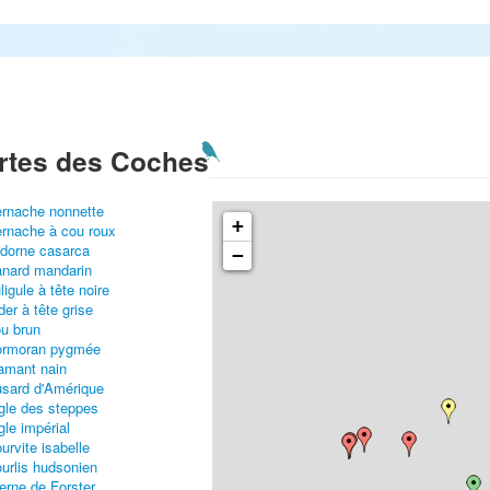
rtes des Coches
rnache nonnette
+
rnache à cou roux
dorne casarca
−
nard mandarin
ligule à tête noire
der à tête grise
u brun
ormoran pygmée
amant nain
sard d'Amérique
gle des steppes
gle impérial
urvite isabelle
urlis hudsonien
erne de Forster