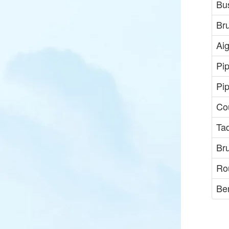
Bu
Br
Ai
Pip
Pip
Cou
Ta
Bru
Ro
Be