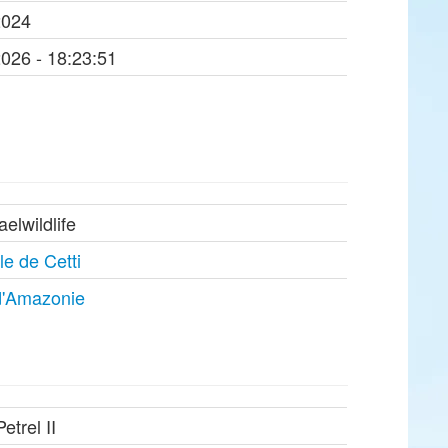
2024
2026 - 18:23:51
aelwildlife
e de Cetti
d'Amazonie
Petrel II