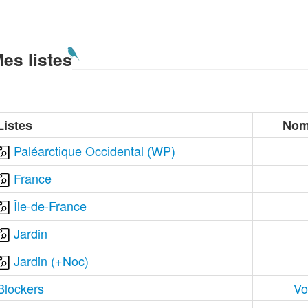
es listes
Listes
Nom
Paléarctique Occidental (WP)
France
Île-de-France
Jardin
Jardin (+Noc)
Blockers
Vo