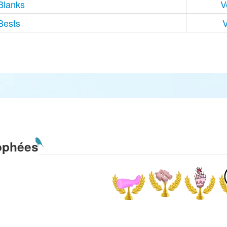
Blanks
V
Bests
V
ophées