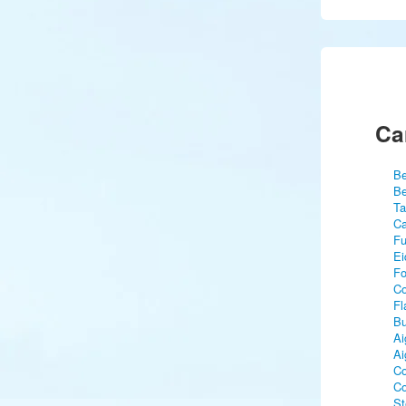
Ca
Be
Be
Ta
Ca
Fu
Ei
Fo
C
Fl
Bu
Ai
Ai
Co
Co
St