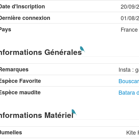
Date d'inscription
20/09/
Dernière connexion
01/08/
Pays
France
nformations Générales
Remarques
Insta : g
Espèce Favorite
Bouscarl
Espèce maudite
Batara 
nformations Matériel
Jumelles
Kite 