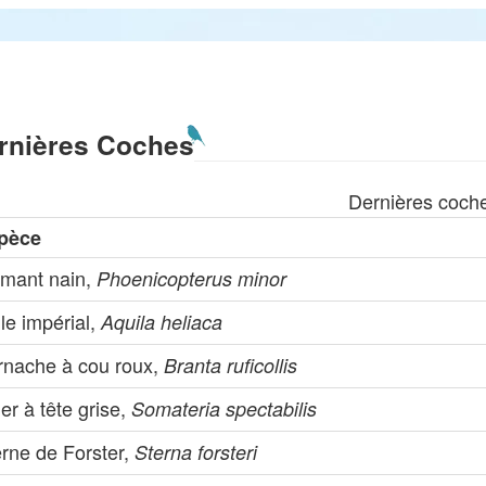
rnières Coches
Dernières coch
pèce
amant nain,
Phoenicopterus minor
le impérial,
Aquila heliaca
rnache à cou roux,
Branta ruficollis
er à tête grise,
Somateria spectabilis
erne de Forster,
Sterna forsteri