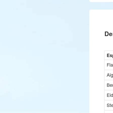
De
Es
Fl
Aig
Be
Eid
St