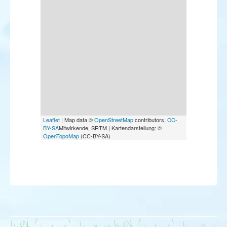
Leaflet
| Map data ©
OpenStreetMap
contributors,
CC-
BY-SA
Mitwirkende, SRTM | Kartendarstellung: ©
OpenTopoMap
(CC-BY-SA)