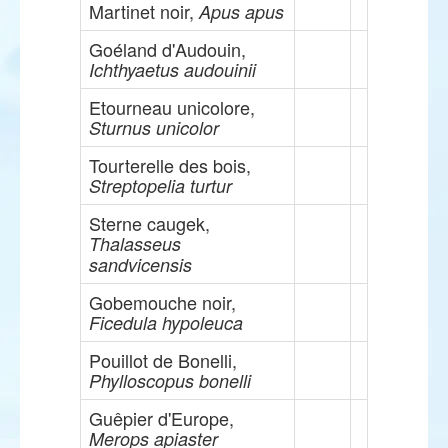
Martinet noir,
Apus apus
Goéland d'Audouin,
Ichthyaetus audouinii
Etourneau unicolore,
Sturnus unicolor
Tourterelle des bois,
Streptopelia turtur
Sterne caugek,
Thalasseus
sandvicensis
Gobemouche noir,
Ficedula hypoleuca
Pouillot de Bonelli,
Phylloscopus bonelli
Guêpier d'Europe,
Merops apiaster