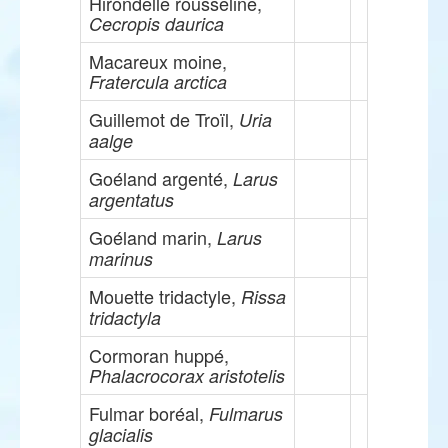
Hirondelle rousseline,
Cecropis daurica
Macareux moine,
Fratercula arctica
Guillemot de Troïl,
Uria
aalge
Goéland argenté,
Larus
argentatus
Goéland marin,
Larus
marinus
Mouette tridactyle,
Rissa
tridactyla
Cormoran huppé,
Phalacrocorax aristotelis
Fulmar boréal,
Fulmarus
glacialis