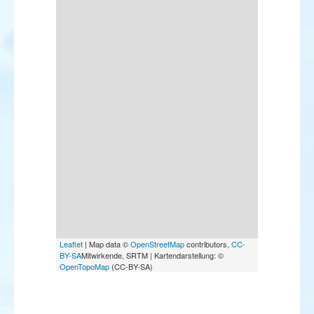
Leaflet
| Map data ©
OpenStreetMap
contributors,
CC-
BY-SA
Mitwirkende, SRTM | Kartendarstellung: ©
OpenTopoMap
(CC-BY-SA)