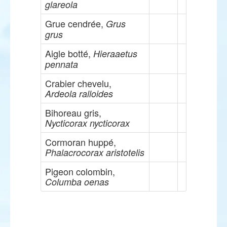
glareola
Grue cendrée,
Grus
grus
Aigle botté,
Hieraaetus
pennata
Crabier chevelu,
Ardeola ralloides
Bihoreau gris,
Nycticorax nycticorax
Cormoran huppé,
Phalacrocorax aristotelis
Pigeon colombin,
Columba oenas