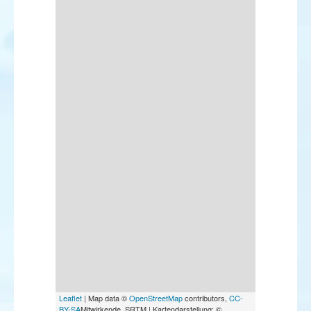
Leaflet
| Map data ©
OpenStreetMap
contributors,
CC-
BY-SA
Mitwirkende, SRTM | Kartendarstellung: ©