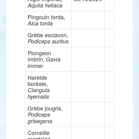
Aquila heliaca
Pingouin torda,
Alca torda
Grèbe esclavon,
Podiceps auritus
Plongeon
imbrin,
Gavia
immer
Harelde
boréale,
Clangula
hyemalis
Grèbe jougris,
Podiceps
grisegena
Corneille
mantelée,