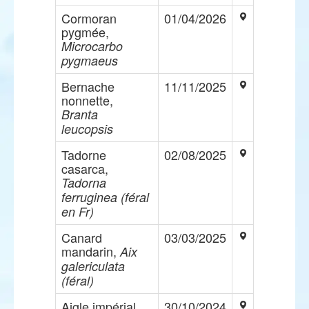
Cormoran
01/04/2026
pygmée,
Microcarbo
pygmaeus
Bernache
11/11/2025
nonnette,
Branta
leucopsis
Tadorne
02/08/2025
casarca,
Tadorna
ferruginea (féral
en Fr)
Canard
03/03/2025
mandarin,
Aix
galericulata
(féral)
Aigle impérial,
30/10/2024