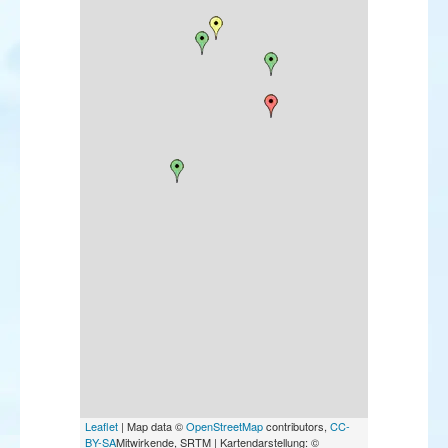
Leaflet
| Map data ©
OpenStreetMap
contributors,
CC-
BY-SA
Mitwirkende, SRTM | Kartendarstellung: ©