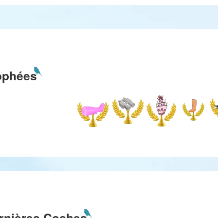
ophées
rnières Coches