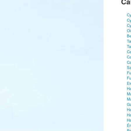
Ca
Cy
Cy
Cy
Oi
Be
Ta
Ta
Ca
Ca
Ca
Sa
Fu
Fu
Ei
Ha
Ma
Ma
Ga
Ha
Ha
Ha
Ér
Pe