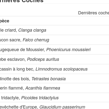
Dernières coch
pèce
le criard,
Clanga clanga
ucon sacre,
Falco cherrug
ugequeue de Moussier,
Phoenicurus moussieri
èbe esclavon,
Podiceps auritus
cassin à long bec,
Limnodromus scolopaceus
inotte des bois,
Tetrastes bonasia
zerin flammé,
Acanthis flammea
 tridactyle,
Picoides tridactylus
evêchette d'Europe,
Glaucidium passerinum