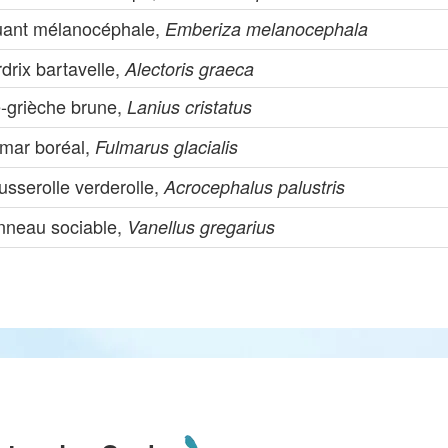
uant mélanocéphale,
Emberiza melanocephala
drix bartavelle,
Alectoris graeca
e-grièche brune,
Lanius cristatus
lmar boréal,
Fulmarus glacialis
sserolle verderolle,
Acrocephalus palustris
nneau sociable,
Vanellus gregarius