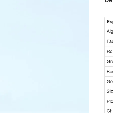
Es
Aig
Fa
Ro
Gr
Bé
Gél
Si
Pic
Ch