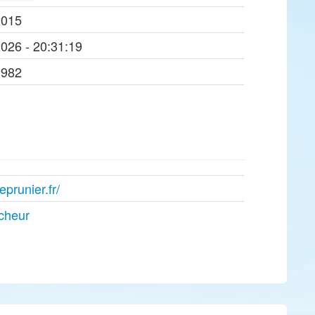
2015
2026 - 20:31:19
1982
prunier.fr/
rcheur