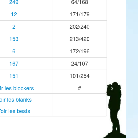
249
64/168
12
171/179
2
202/240
153
213/420
6
172/196
167
24/107
151
101/254
ir les blockers
#
oir les blanks
oir les bests