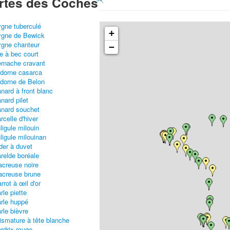
rtes des Coches
gne tuberculé
+
gne de Bewick
gne chanteur
−
e à bec court
rnache cravant
dorne casarca
dorne de Belon
nard à front blanc
nard pilet
nard souchet
rcelle d'hiver
ligule milouin
ligule milouinan
der à duvet
relde boréale
creuse noire
creuse brune
rrot à œil d'or
rle piette
rle huppé
rle bièvre
ismature à tête blanche
rdrix rouge