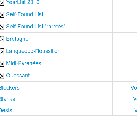
YearList 2018
Self-Found List
Self-Found List "raretés"
Bretagne
Languedoc-Roussillon
Midi-Pyrénées
Ouessant
Blockers
Vo
Blanks
V
Bests
V