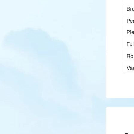
Br
Per
Pi
Fu
Rou
Va