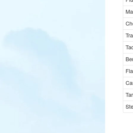
Mar
Che
Tra
Ta
Be
Fl
Ca
Tar
St