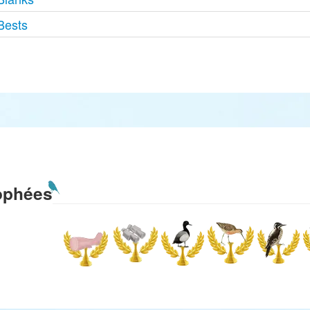
Bests
ophées