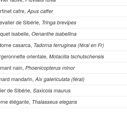
tinet cafre,
Apus caffer
valier de Sibérie,
Tringa brevipes
quet isabelle,
Oenanthe isabellina
dorne casarca,
Tadorna ferruginea (féral en Fr)
rgeronnette orientale,
Motacilla tschutschensis
amant nain,
Phoenicopterus minor
nard mandarin,
Aix galericulata (féral)
ier de Sibérie,
Saxicola maurus
erne élégante,
Thalasseus elegans