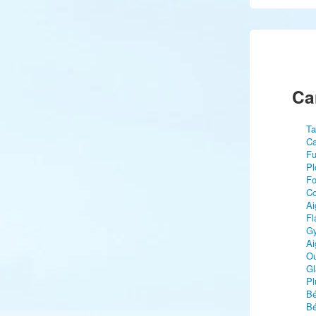
Ca
Ta
Ca
Fu
Pl
Fo
C
Ai
Fl
Gy
Ai
Ou
Gl
Pl
Bé
Bé