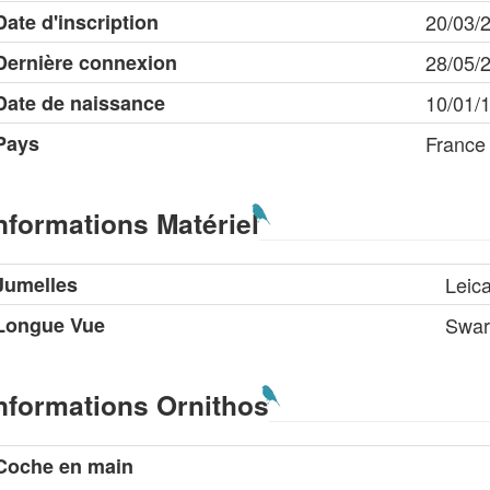
Date d'inscription
20/03/
Dernière connexion
28/05/
Date de naissance
10/01/
Pays
France
nformations Matériel
Jumelles
Leic
Longue Vue
Swar
nformations Ornithos
Coche en main