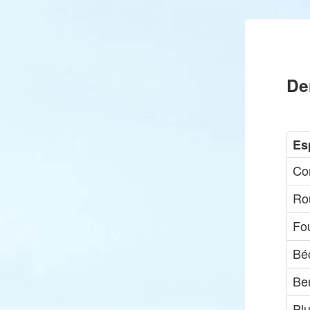
De
Es
Co
Ro
Fo
Bé
Ber
Plu