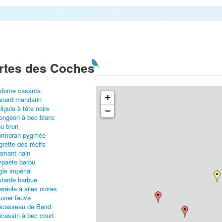
rtes des Coches
dorne casarca
+
nard mandarin
ligule à tête noire
−
ongeon à bec blanc
u brun
ormoran pygmée
grette des récifs
amant nain
paète barbu
gle impérial
tarde barbue
aréole à ailes noires
uvier fauve
casseau de Baird
cassin à bec court