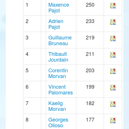
1
Maxence
250
Pajot
2
Adrien
233
Pajot
3
Guillaume
219
Bruneau
4
Thibault
211
Jourdain
5
Corentin
203
Morvan
6
Vincent
199
Palomares
7
Kaelig
182
Morvan
8
Georges
177
Olioso