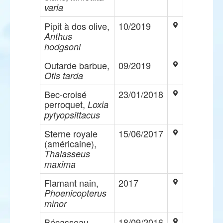
varia
Pipit à dos olive,
10/2019
Anthus
hodgsoni
Outarde barbue,
09/2019
Otis tarda
Bec-croisé
23/01/2018
perroquet,
Loxia
pytyopsittacus
Sterne royale
15/06/2017
(américaine),
Thalasseus
maxima
Flamant nain,
2017
Phoenicopterus
minor
Bécasseau
18/09/2016