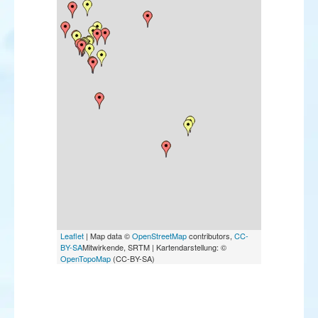
Pouillot de Schwarz
Viréo à œil rouge
Bec-croisé bifascié
Bec-croisé perroquet
Paruline noir et blanc
Paruline rayée
Bruant à calotte blanche
Bruant rustique
Bruant roux
Leaflet
| Map data ©
OpenStreetMap
contributors,
CC-
BY-SA
Mitwirkende, SRTM | Kartendarstellung: ©
OpenTopoMap
(CC-BY-SA)