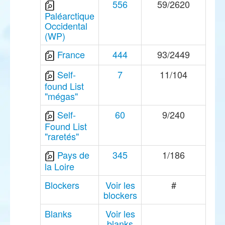
556
59/2620
Paléarctique
Occidental
(WP)
France
444
93/2449
Self-
7
11/104
found List
"mégas"
Self-
60
9/240
Found List
"raretés"
Pays de
345
1/186
la Loire
Blockers
Voir les
#
blockers
Blanks
Voir les
blanks