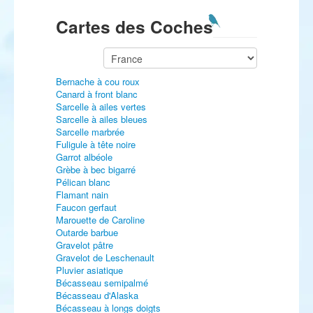
Cartes des Coches
Bernache à cou roux
Canard à front blanc
Sarcelle à ailes vertes
Sarcelle à ailes bleues
Sarcelle marbrée
Fuligule à tête noire
Garrot albéole
Grèbe à bec bigarré
Pélican blanc
Flamant nain
Faucon gerfaut
Marouette de Caroline
Outarde barbue
Gravelot pâtre
Gravelot de Leschenault
Pluvier asiatique
Bécasseau semipalmé
Bécasseau d'Alaska
Bécasseau à longs doigts