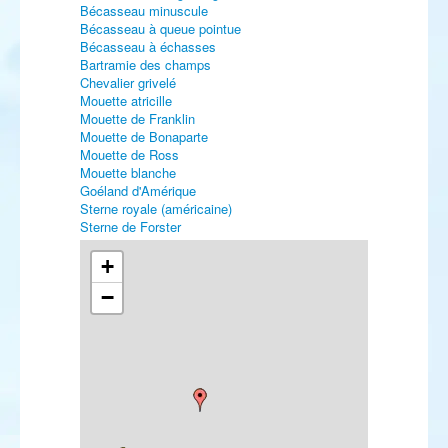
Bécasseau minuscule
Bécasseau à queue pointue
Bécasseau à échasses
Bartramie des champs
Chevalier grivelé
Mouette atricille
Mouette de Franklin
Mouette de Bonaparte
Mouette de Ross
Mouette blanche
Goéland d'Amérique
Sterne royale (américaine)
Sterne de Forster
Harfang des neiges
Martinet des maisons
+
Pipit à dos olive
−
Tarier de Sibérie
Traquet pie
Traquet du désert
Traquet rieur
Grivette à dos olive
Grivette à joues grises
Fauvette naine
Pouillot verdâtre
Pouillot boréal