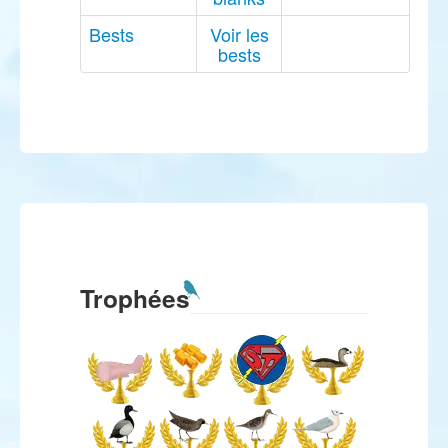
Bests
Voir les
bests
Trophées