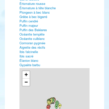
Érismature rousse
Érismature à tête blanche
Plongeon à bec blanc
Grèbe à bec bigarré
Puffin cendré
Puffin majeur
Puffin des Baléares
Océanite tempête
Océanite culblanc
Cormoran pygmée
Aigrette des récifs
Ibis falcinelle
Ibis sacré
Élanion blanc
Gypaète barbu
Vautour fauve
Vautour moine
+
Busard pâle
−
Buse féroce
Aigle criard
Faucon crécerellette
Faucon d'Eléonore
Marouette ponctuée
Marouette poussin
Glaréole à ailes noires