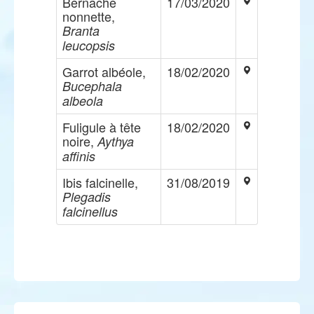
Bernache
17/03/2020
nonnette,
Branta
leucopsis
Garrot albéole,
18/02/2020
Bucephala
albeola
Fuligule à tête
18/02/2020
noire,
Aythya
affinis
Ibis falcinelle,
31/08/2019
Plegadis
falcinellus