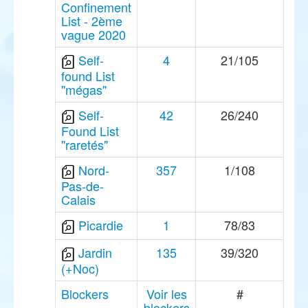
Confinement
List - 2ème
vague 2020
Self-
4
21/105
found List
"mégas"
Self-
42
26/240
Found List
"raretés"
Nord-
357
1/108
Pas-de-
Calais
Picardie
1
78/83
Jardin
135
39/320
(+Noc)
Blockers
Voir les
#
blockers