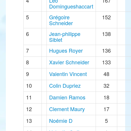
4
Léo
167
Domingueshaccart
5
Grégoire
152
Schneider
6
Jean-philippe
138
Siblet
7
Hugues Royer
136
8
Xavier Schneider
133
9
Valentin Vincent
48
10
Colin Dupriez
32
11
Damien Ramos
18
12
Clement Maury
17
13
Noémie D
5