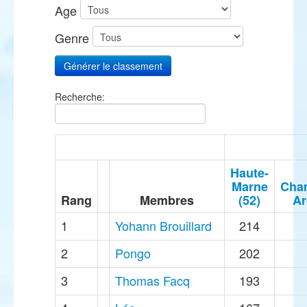
Age
Genre
Recherche:
Haute-
Marne
Cha
Rang
Membres
(52)
Ar
1
Yohann Brouillard
214
2
Pongo
202
3
Thomas Facq
193