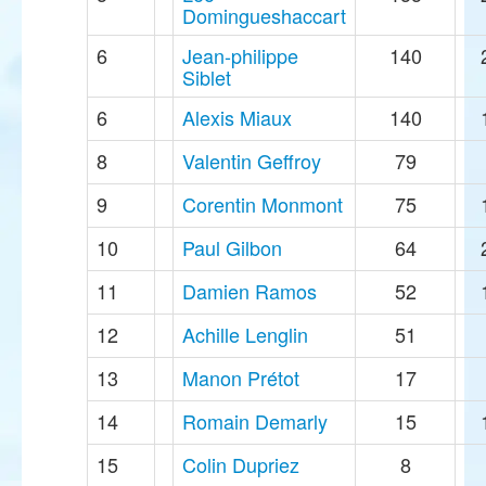
Domingueshaccart
6
Jean-philippe
140
Siblet
6
Alexis Miaux
140
8
Valentin Geffroy
79
9
Corentin Monmont
75
10
Paul Gilbon
64
11
Damien Ramos
52
12
Achille Lenglin
51
13
Manon Prétot
17
14
Romain Demarly
15
15
Colin Dupriez
8