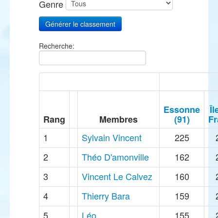
Genre
Recherche:
Essonne
Îl
Rang
Membres
(91)
Fr
1
Sylvain Vincent
225
2
Théo D'amonville
162
3
Vincent Le Calvez
160
4
Thierry Bara
159
5
Léo
155