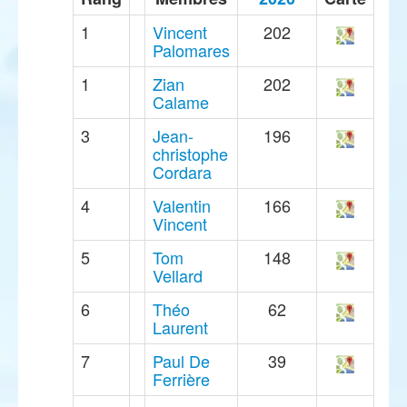
1
Vincent
202
Palomares
1
Zian
202
Calame
3
Jean-
196
christophe
Cordara
4
Valentin
166
Vincent
5
Tom
148
Vellard
6
Théo
62
Laurent
7
Paul De
39
Ferrière