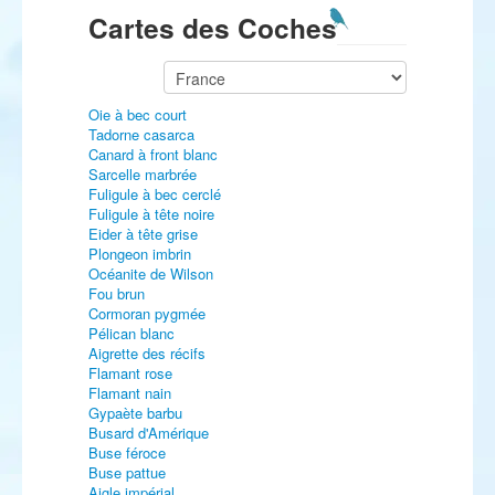
Cartes des Coches
Oie à bec court
Tadorne casarca
Canard à front blanc
Sarcelle marbrée
Fuligule à bec cerclé
Fuligule à tête noire
Eider à tête grise
Plongeon imbrin
Océanite de Wilson
Fou brun
Cormoran pygmée
Pélican blanc
Aigrette des récifs
Flamant rose
Flamant nain
Gypaète barbu
Busard d'Amérique
Buse féroce
Buse pattue
Aigle impérial