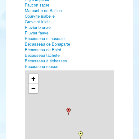
Faucon sacre
Marouette de Baillon
Courvite isabelle
Gravelot kildir
Pluvier bronzé
Pluvier fauve
Bécasseau minuscule
Bécasseau de Bonaparte
Bécasseau de Baird
Bécasseau tacheté
Bécasseau à échasses
Bécasseau rousset
Bécassin à long bec
Chevalier stagnatile
+
Chevalier à pattes jaunes
−
Chevalier bargette
Chevalier grivelé
Chevalier de Sibérie
Phalarope de Wilson
Mouette de Sabine
Mouette de Ross
Goéland à bec cerclé
Sterne fuligineuse
Sterne bridée
Sterne élégante