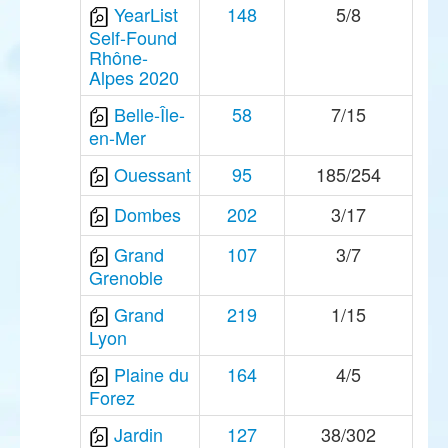
YearList
148
5/8
Self-Found
Rhône-
Alpes 2020
Belle-Île-
58
7/15
en-Mer
Ouessant
95
185/254
Dombes
202
3/17
Grand
107
3/7
Grenoble
Grand
219
1/15
Lyon
Plaine du
164
4/5
Forez
Jardin
127
38/302