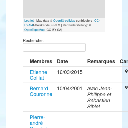
Leaflet
| Map data ©
OpenStreetMap
contributors,
CC-
BY-SA
Mitwirkende, SRTM | Kartendarstellung: ©
OpenTopoMap
(CC-BY-SA)
Recherche:
Membres
Date
Remarques
Car
Etienne
16/03/2015
Colliat
Bernard
10/04/2001
avec Jean-
Couronne
Philippe et
Sébastien
Siblet
Pierre-
andré