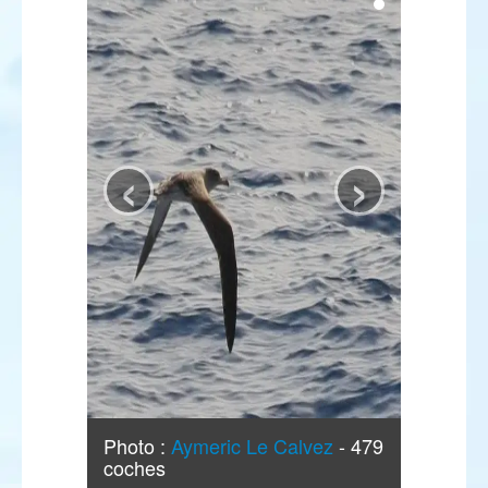
‹
›
Photo :
Aymeric Le Calvez
- 479
coches