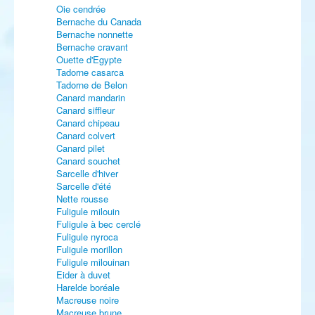
Oie cendrée
Bernache du Canada
Bernache nonnette
Bernache cravant
Ouette d'Egypte
Tadorne casarca
Tadorne de Belon
Canard mandarin
Canard siffleur
Canard chipeau
Canard colvert
Canard pilet
Canard souchet
Sarcelle d'hiver
Sarcelle d'été
Nette rousse
Fuligule milouin
Fuligule à bec cerclé
Fuligule nyroca
Fuligule morillon
Fuligule milouinan
Eider à duvet
Harelde boréale
Macreuse noire
Macreuse brune