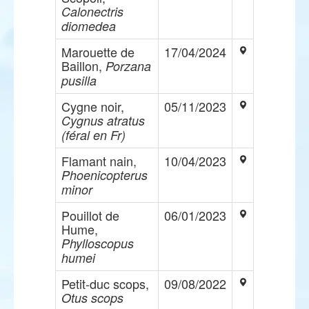
Calonectris
diomedea
Marouette de
17/04/2024
Baillon,
Porzana
pusilla
Cygne noir,
05/11/2023
Cygnus atratus
(féral en Fr)
Flamant nain,
10/04/2023
Phoenicopterus
minor
Pouillot de
06/01/2023
Hume,
Phylloscopus
humei
Petit-duc scops,
09/08/2022
Otus scops