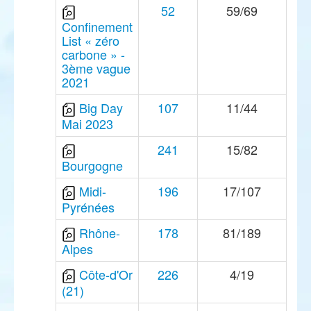
52
59/69
Confinement
List « zéro
carbone » -
3ème vague
2021
Big Day
107
11/44
Mai 2023
241
15/82
Bourgogne
Midi-
196
17/107
Pyrénées
Rhône-
178
81/189
Alpes
Côte-d'Or
226
4/19
(21)