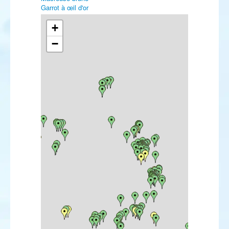
Garrot à œil d'or
Harle piette
Harle huppé
+
Harle bièvre
−
Érismature rousse
Colin de Californie
Perdrix rouge
Perdrix grise
Faisan de Colchide
Plongeon catmarin
Plongeon arctique
Plongeon imbrin
Grèbe castagneux
Grèbe huppé
Grèbe jougris
Grèbe esclavon
Grèbe à cou noir
Fulmar boréal
Puffin de Scopoli
Puffin des Baléares
Puffin yelkouan
Fou de Bassan
Grand Cormoran
Cormoran huppé
Cormoran pygmée