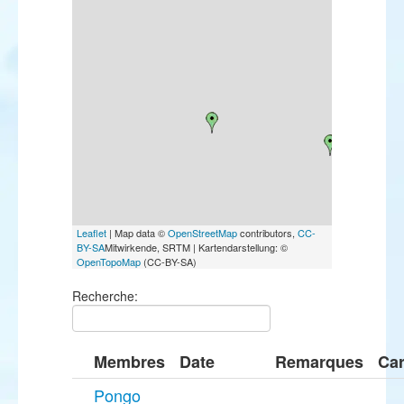
Leaflet
| Map data ©
OpenStreetMap
contributors,
CC-
BY-SA
Mitwirkende, SRTM | Kartendarstellung: ©
OpenTopoMap
(CC-BY-SA)
Recherche:
Membres
Date
Remarques
Car
Pongo