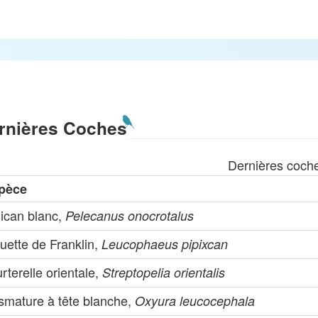
rnières Coches
Dernières coch
pèce
lican blanc,
Pelecanus onocrotalus
uette de Franklin,
Leucophaeus pipixcan
rterelle orientale,
Streptopelia orientalis
ismature à tête blanche,
Oxyura leucocephala