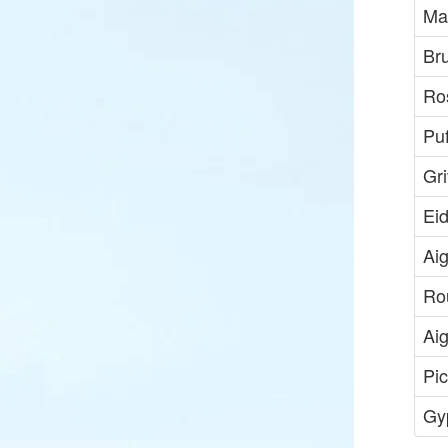
Ma
Br
Ro
Puf
Gri
Eid
Aig
Ro
Aig
Pi
Gy