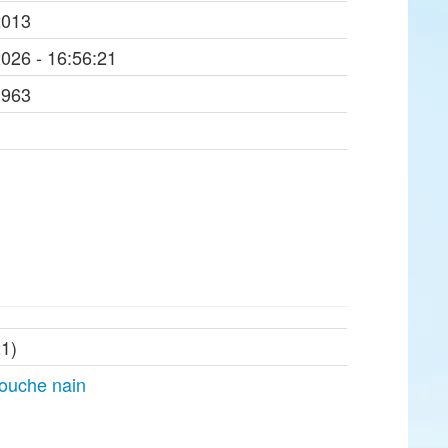
2013
2026 - 16:56:21
1963
21)
uche nain