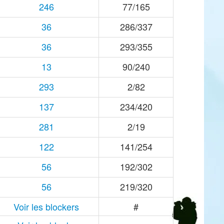
246
77/165
36
286/337
36
293/355
13
90/240
293
2/82
137
234/420
281
2/19
122
141/254
56
192/302
56
219/320
Voir les blockers
#