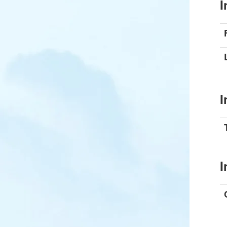
I
I
I