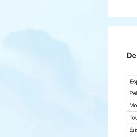
De
Es
Pé
Mo
Tou
Ér