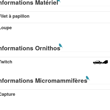
nformations Matériel
Filet à papillon
Loupe
nformations Ornithos
Twitch
nformations Micromammifères
Capture