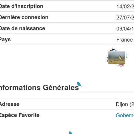
Date d'inscription
14/02/
Dernière connexion
27/07/
Date de naissance
09/04/
Pays
France
nformations Générales
Adresse
Dijon (
Espèce Favorite
Gobemo