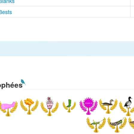
Blanks
Bests
ophées