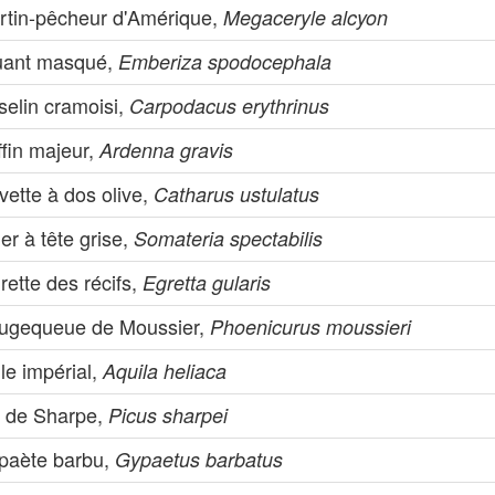
rtin-pêcheur d'Amérique,
Megaceryle alcyon
uant masqué,
Emberiza spodocephala
selin cramoisi,
Carpodacus erythrinus
fin majeur,
Ardenna gravis
vette à dos olive,
Catharus ustulatus
er à tête grise,
Somateria spectabilis
rette des récifs,
Egretta gularis
ugequeue de Moussier,
Phoenicurus moussieri
le impérial,
Aquila heliaca
c de Sharpe,
Picus sharpei
paète barbu,
Gypaetus barbatus