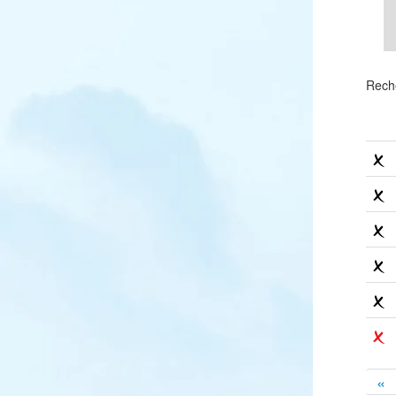
Rech
«