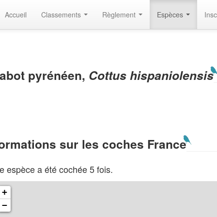
Accueil
Classements
Règlement
Espèces
Insc
abot pyrénéen,
Cottus hispaniolensis
formations sur les coches France
e espèce a été cochée 5 fois.
+
−