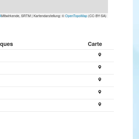
A
Mitwirkende, SRTM | Kartendarstellung: ©
OpenTopoMap
(CC-BY-SA)
ques
Carte