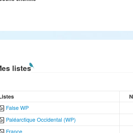
es listes
Listes
N
False WP
Paléarctique Occidental (WP)
France