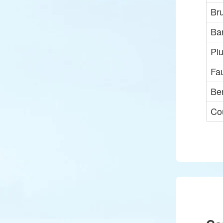
Br
Ba
Plu
Fa
Ber
Cou