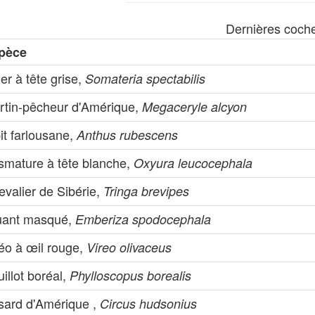
Dernières coch
pèce
er à tête grise,
Somateria spectabilis
rtin-pêcheur d'Amérique,
Megaceryle alcyon
it farlousane,
Anthus rubescens
ismature à tête blanche,
Oxyura leucocephala
valier de Sibérie,
Tringa brevipes
uant masqué,
Emberiza spodocephala
réo à œil rouge,
Vireo olivaceus
illot boréal,
Phylloscopus borealis
sard d'Amérique ,
Circus hudsonius