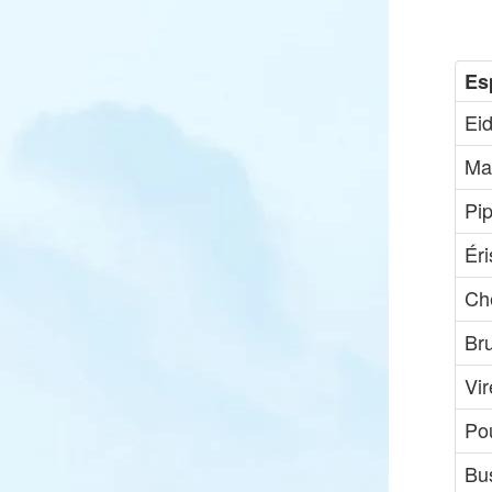
Es
Eid
Ma
Pip
Ér
Che
Br
Vi
Pou
Bu