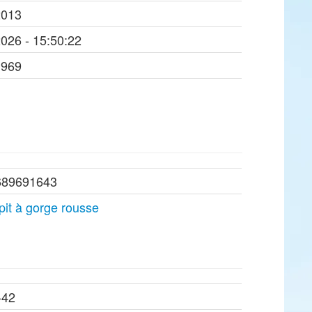
2013
2026 - 15:50:22
1969
689691643
pit à gorge rousse
-42