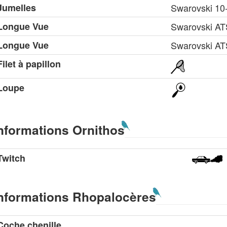
Jumelles
Swarovski 10
Longue Vue
Swarovski A
Longue Vue
Swarovski A
Filet à papillon
Loupe
nformations Ornithos
Twitch
nformations Rhopalocères
Coche chenille