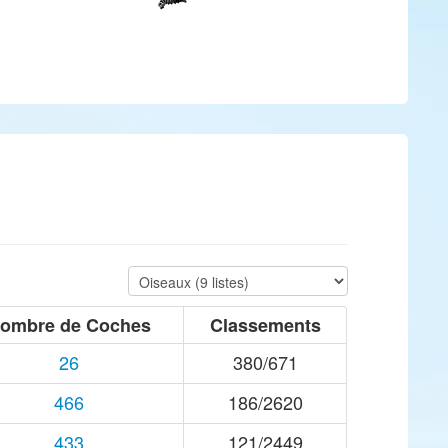
ombre de Coches
Classements
26
380/671
466
186/2620
433
121/2449