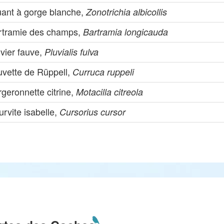
uant à gorge blanche,
Zonotrichia albicollis
rtramie des champs,
Bartramia longicauda
vier fauve,
Pluvialis fulva
uvette de Rüppell,
Curruca ruppeli
geronnette citrine,
Motacilla citreola
rvite isabelle,
Cursorius cursor