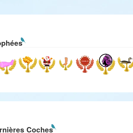
ophées
rnières Coches