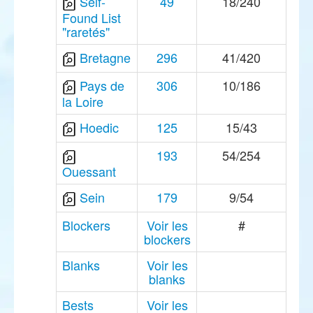
Self-
49
18/240
Found List
"raretés"
Bretagne
296
41/420
Pays de
306
10/186
la Loire
Hoedic
125
15/43
193
54/254
Ouessant
Sein
179
9/54
Blockers
Voir les
#
blockers
Blanks
Voir les
blanks
Bests
Voir les