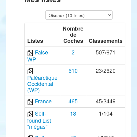
Nombre
de
Listes
Coches
Classements
False
2
507/671
WP
610
23/2620
Paléarctique
Occidental
(WP)
France
465
45/2449
Self-
18
1/104
found List
"mégas"