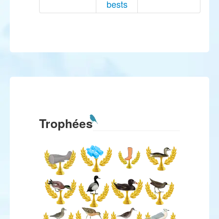
bests
Trophées