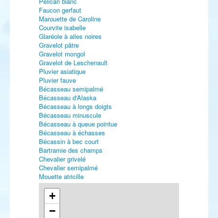
Pélican blanc
Faucon gerfaut
Marouette de Caroline
Courvite isabelle
Glaréole à ailes noires
Gravelot pâtre
Gravelot mongol
Gravelot de Leschenault
Pluvier asiatique
Pluvier fauve
Bécasseau semipalmé
Bécasseau d'Alaska
Bécasseau à longs doigts
Bécasseau minuscule
Bécasseau à queue pointue
Bécasseau à échasses
Bécassin à bec court
Bartramie des champs
Chevalier grivelé
Chevalier semipalmé
Mouette atricille
Mouette de Franklin
Mouette de Bonaparte
+
Mouette de Ross
−
Mouette blanche