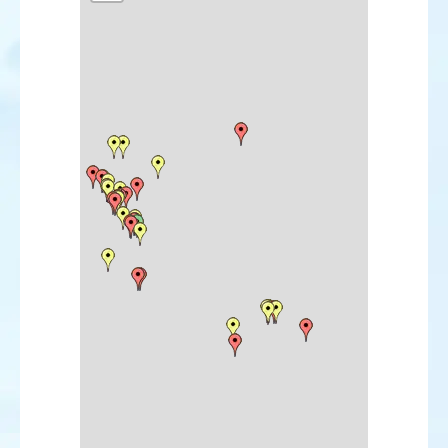
Goéland d'Amérique
Sterne fuligineuse
Sterne bridée
Sterne de Forster
Tourterelle orientale
Harfang des neiges
Martinet des maisons
Pipit de Godlewski
Pipit à dos olive
Bergeronnette citrine
Accenteur à gorge noire
Tarier de Sibérie
Traquet isabelle
Traquet du désert
Traquet rieur
Grivette à joues grises
Grive à gorge noire
Locustelle lancéolée
Rousserolle des buissons
Fauvette naine
Pouillot verdâtre
Pouillot boréal
Pouillot de Schwarz
Gobemouche à demi-collier
Moineau espagnol