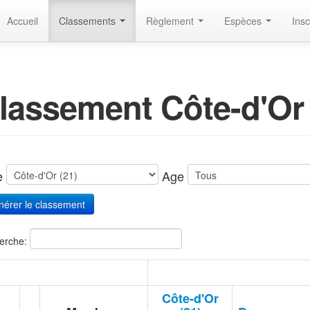
Accueil
Classements
Règlement
Espèces
Insc
lassement Côte-d'Or 
te
Age
erche:
Côte-d'Or