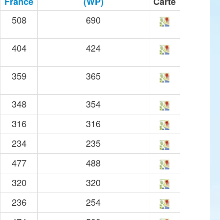
France
(WP)
Carte
508
690
404
424
359
365
348
354
316
316
234
235
477
488
320
320
236
254