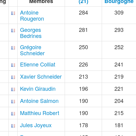
ng
Membres
(21)
Bourgogne
Antoine
284
309
Rougeron
Georges
281
293
Bedrines
Grégoire
250
252
Schneider
Etienne Colliat
226
241
Xavier Schneider
213
219
Kevin Giraudin
196
221
Antoine Salmon
190
204
Matthieu Robert
190
215
Jules Joyeux
178
181