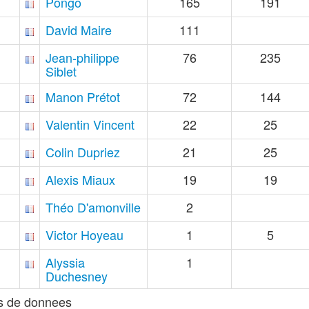
Pongo
165
191
David Maire
111
Jean-philippe
76
235
Siblet
Manon Prétot
72
144
Valentin Vincent
22
25
Colin Dupriez
21
25
Alexis Miaux
19
19
Théo D'amonville
2
Victor Hoyeau
1
5
Alyssia
1
Duchesney
s de donnees