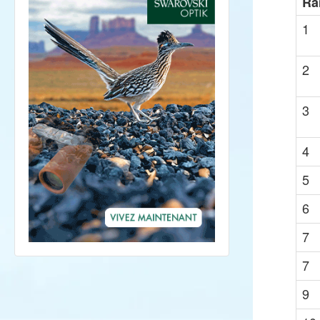
Ra
1
2
3
4
5
6
7
7
9