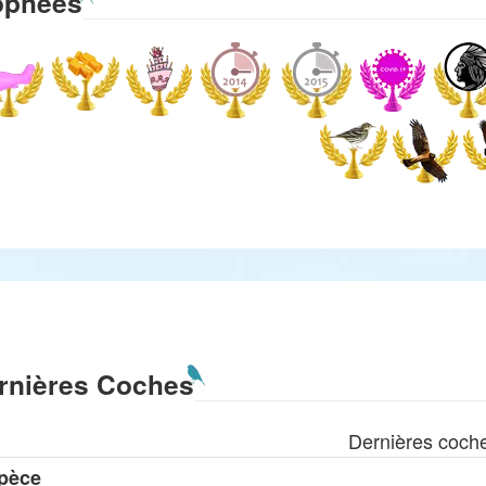
ophées
rnières Coches
Dernières coch
pèce