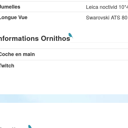
Jumelles
Leica noctivid 10*
Longue Vue
Swarovski ATS 8
nformations Ornithos
Coche en main
Twitch