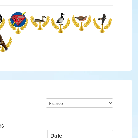
es
Date