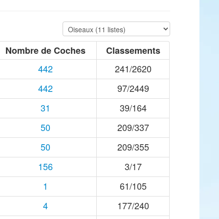
Nombre de Coches
Classements
442
241/2620
442
97/2449
31
39/164
50
209/337
50
209/355
156
3/17
1
61/105
4
177/240