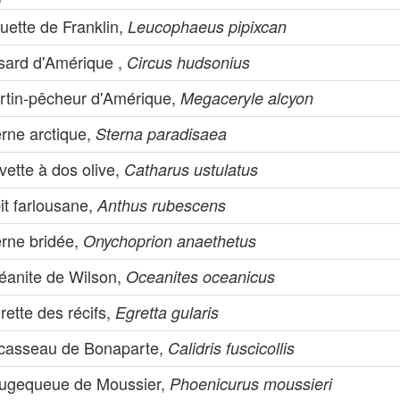
uette de Franklin,
Leucophaeus pipixcan
sard d'Amérique ,
Circus hudsonius
rtin-pêcheur d'Amérique,
Megaceryle alcyon
erne arctique,
Sterna paradisaea
vette à dos olive,
Catharus ustulatus
it farlousane,
Anthus rubescens
erne bridée,
Onychoprion anaethetus
éanite de Wilson,
Oceanites oceanicus
rette des récifs,
Egretta gularis
casseau de Bonaparte,
Calidris fuscicollis
ugequeue de Moussier,
Phoenicurus moussieri