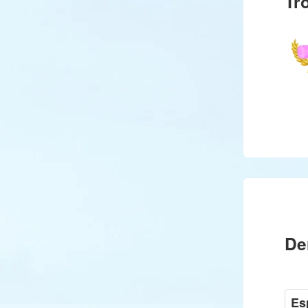
Tr
De
Es