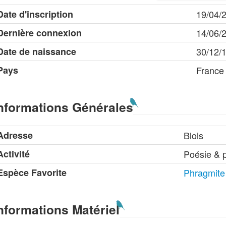
Date d'inscription
19/04/
Dernière connexion
14/06/
Date de naissance
30/12/
Pays
France
nformations Générales
Adresse
Blois
Activité
Poésie & p
Espèce Favorite
Phragmite
nformations Matériel