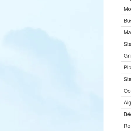
Mo
Bu
Ma
St
Gri
Pip
St
Oc
Aig
Bé
Ro