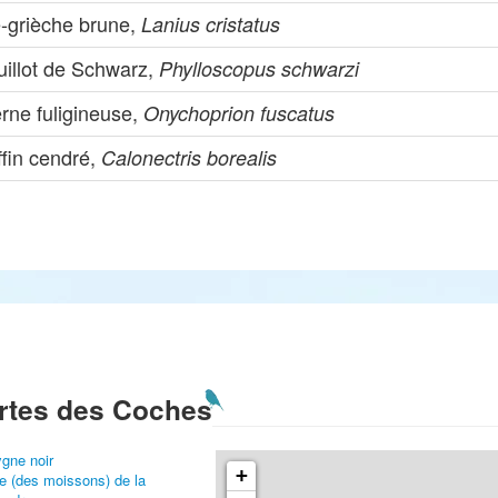
e-grièche brune,
Lanius cristatus
uillot de Schwarz,
Phylloscopus schwarzi
rne fuligineuse,
Onychoprion fuscatus
ffin cendré,
Calonectris borealis
rtes des Coches
gne noir
+
e (des moissons) de la