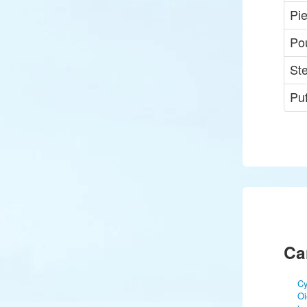
Pi
Po
Ste
Pu
Ca
Cy
Oi