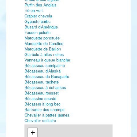
Puffin des Anglais
Héron vert
Crabier chevelu
Gypaète barbu
Busard d'Amérique
Faucon pèlerin
Marouette ponctuée
Marouette de Caroline
Marouette de Baillon
Glaréole à ailes noires
Vanneau à queue blanche
Bécasseau semipalmé
Bécasseau d'Alaska
Bécasseau de Bonaparte
Bécasseau tacheté
Bécasseau à échasses
Bécasseau rousset
Bécassine sourde
Bécassin à long bec
Bartramie des champs
Chevalier à pattes jaunes
Chevalier solitaire
Chevalier bargette
Chevalier grivelé
+
Labbe à longue queue