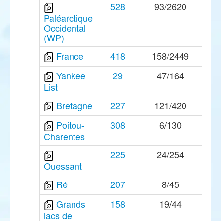
528
93/2620
Paléarctique
Occidental
(WP)
France
418
158/2449
Yankee
29
47/164
List
Bretagne
227
121/420
Poitou-
308
6/130
Charentes
225
24/254
Ouessant
Ré
207
8/45
Grands
158
19/44
lacs de