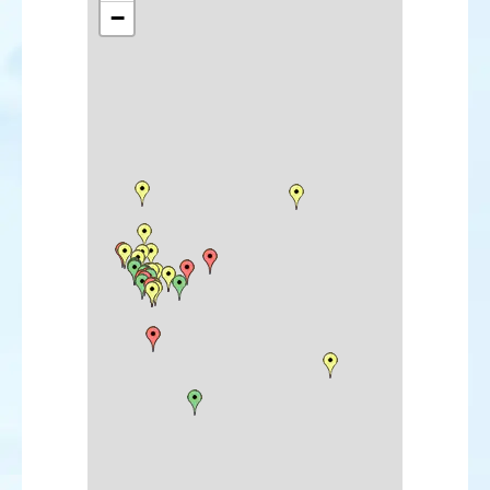
−
Mouette de Ross
Mouette pygmée
Mouette blanche
Guifette leucoptère
Sterne élégante
Perruche à collier
Harfang des neiges
Alouette haussecol
Pipit de Richard
Pipit de Godlewski
Pipit à dos olive
Bergeronnette orientale
Tarier de Sibérie
Traquet isabelle
Grivette à dos olive
Grive à gorge noire
Locustelle luscinioïde
Rousserolle des buissons
Fauvette naine
Pouillot verdâtre
Pouillot boréal
Pouillot à grands sourcils
Pouillot de Hume
Pouillot de Schwarz