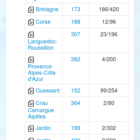
Bretagne
173
186/420
Corse
188
12/96
307
23/196
Languedoc-
Roussillon
382
4/200
Provence-
Alpes-Côte
d'Azur
Ouessant
152
99/254
Crau
364
2/80
Camargue
Alpilles
Jardin
199
2/302