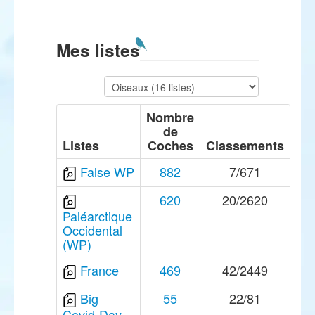
Mes listes
Nombre
de
Listes
Coches
Classements
False WP
882
7/671
620
20/2620
Paléarctique
Occidental
(WP)
France
469
42/2449
Big
55
22/81
Covid-Day