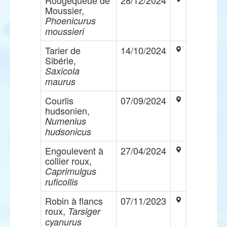
Rougequeue de
28/12/2024
Moussier,
Phoenicurus
moussieri
Tarier de
14/10/2024
Sibérie,
Saxicola
maurus
Courlis
07/09/2024
hudsonien,
Numenius
hudsonicus
Engoulevent à
27/04/2024
collier roux,
Caprimulgus
ruficollis
Robin à flancs
07/11/2023
roux,
Tarsiger
cyanurus