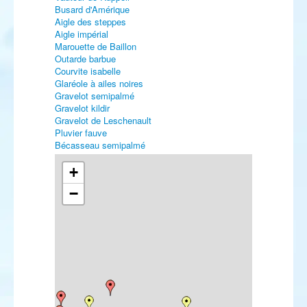
Busard d'Amérique
Aigle des steppes
Aigle impérial
Marouette de Baillon
Outarde barbue
Courvite isabelle
Glaréole à ailes noires
Gravelot semipalmé
Gravelot kildir
Gravelot de Leschenault
Pluvier fauve
Bécasseau semipalmé
Bécasseau minuscule
Bécasseau de Bonaparte
+
Bécasseau de Baird
−
Bécasseau à échasses
Bécassine double
Courlis hudsonien
Bartramie des champs
Chevalier à pattes jaunes
Chevalier grivelé
Mouette atricille
Mouette de Franklin
Mouette de Bonaparte
Mouette blanche