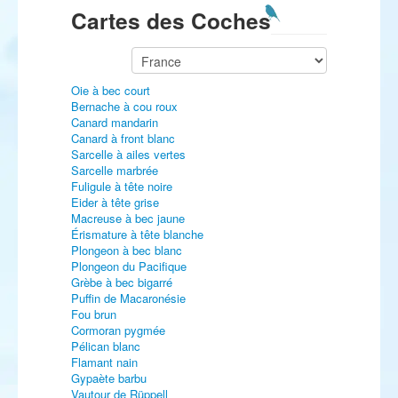
Cartes des Coches
Oie à bec court
Bernache à cou roux
Canard mandarin
Canard à front blanc
Sarcelle à ailes vertes
Sarcelle marbrée
Fuligule à tête noire
Eider à tête grise
Macreuse à bec jaune
Érismature à tête blanche
Plongeon à bec blanc
Plongeon du Pacifique
Grèbe à bec bigarré
Puffin de Macaronésie
Fou brun
Cormoran pygmée
Pélican blanc
Flamant nain
Gypaète barbu
Vautour de Rüppell