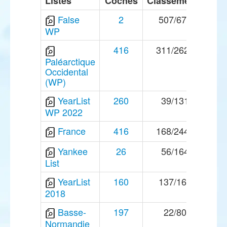
Listes
Coches
Classements
False
2
507/671
WP
416
311/2620
Paléarctique
Occidental
(WP)
YearList
260
39/131
WP 2022
France
416
168/2449
Yankee
26
56/164
List
YearList
160
137/168
2018
Basse-
197
22/80
Normandie