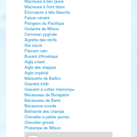
Macreuse à bec jaune
Macreuse à front blanc
Érismature à tête blanche
Faisan vénéré
Plongeon du Pacifique
Océanite de Wilson
Cormoran pygmée
Aigrette des récifs
Ibis sacré
Flamant nain
Busard d'Amérique
Aigle criard
Aigle des steppes
Aigle impérial
Marouette de Baillon
Gravelot kildir
Gravelot à collier interrompu
Bécasseau de Bonaparte
Bécasseau de Baird
Bécassine sourde
Bartramie des champs
Chevalier à pattes jaunes
Chevalier grivelé
Phalarope de Wilson
Mouette de Ross