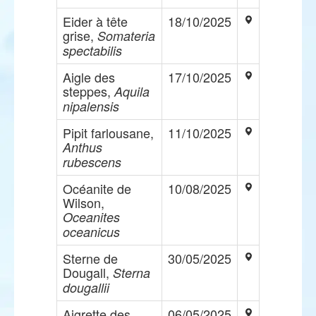
Eider à tête
18/10/2025
grise,
Somateria
spectabilis
Aigle des
17/10/2025
steppes,
Aquila
nipalensis
Pipit farlousane,
11/10/2025
Anthus
rubescens
Océanite de
10/08/2025
Wilson,
Oceanites
oceanicus
Sterne de
30/05/2025
Dougall,
Sterna
dougallii
Aigrette des
06/05/2025