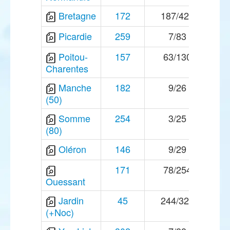
Bretagne
172
187/420
Picardie
259
7/83
Poitou-
157
63/130
Charentes
Manche
182
9/26
(50)
Somme
254
3/25
(80)
Oléron
146
9/29
171
78/254
Ouessant
Jardin
45
244/320
(+Noc)