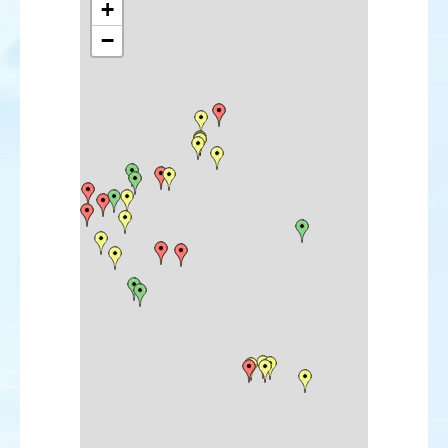
Sterne élégante
+
Sterne de Forster
−
Sterne de Dougall
Tourterelle orientale
Martin-pêcheur d'Amérique
Pipit à dos olive
Pipit farlousane
Bergeronnette orientale
Rougequeue de Moussier
Tarier de Sibérie
Traquet isabelle
Traquet du désert
Rousserolle des buissons
Pouillot boréal
Pouillot de Schwarz
Gobemouche à collier
Pie-grièche brune
Etourneau roselin
Viréo à œil rouge
Paruline jaune
Bruant à gorge blanche
Bruant masqué
Bruant à calotte blanche
Oriole de Baltimore