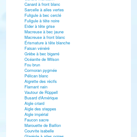
Canard à front blanc
Sarcelle à ailes vertes
Fuligule à bec cerclé
Fuligule à tête noire
Eider à tête grise
Macreuse à bec jaune
Macreuse à front blanc
Érismature à tête blanche
Faisan vénéré
Grèbe à bec bigarré
Océanite de Wilson
Fou brun
Cormoran pygmée
Pélican blanc
Aigrette des récifs
Flamant nain
Vautour de Rüppell
Busard d'Amérique
Aigle criard
Aigle des steppes
Aigle impérial
Faucon sacre
Marouette de Baillon
Courvite isabelle
Glaréole à ailes noires