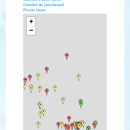
Gravelot de Leschenault
Pluvier fauve
Bécasseau semipalmé
Bécasseau à cou roux
+
Bécasseau minuscule
−
Bécasseau de Bonaparte
Bécasseau de Baird
Bécasseau à queue pointue
Bécassine double
Bécassin à long bec
Courlis hudsonien
Chevalier à pattes jaunes
Chevalier grivelé
Chevalier de Sibérie
Phalarope de Wilson
Mouette atricille
Mouette de Bonaparte
Sterne fuligineuse
Sterne bridée
Sterne élégante
Sterne de Forster
Guillemot à miroir
Tourterelle orientale
Harfang des neiges
Engoulevent à collier roux