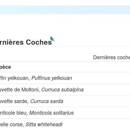
rnières Coches
Dernières coch
pèce
ffin yelkouan,
Puffinus yelkouan
uvette de Moltoni,
Curruca subalpina
uvette sarde,
Curruca sarda
nticole bleu,
Monticola solitarius
telle corse,
Sitta whiteheadi