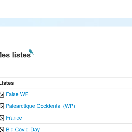
es listes
Listes
False WP
Paléarctique Occidental (WP)
France
Big Covid-Day