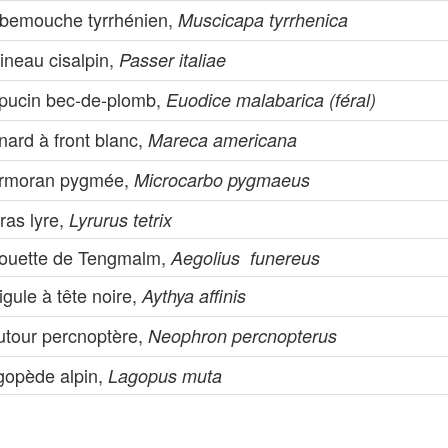
bemouche tyrrhénien,
Muscicapa tyrrhenica
ineau cisalpin,
Passer italiae
pucin bec-de-plomb,
Euodice malabarica (féral)
nard à front blanc,
Mareca americana
rmoran pygmée,
Microcarbo pygmaeus
ras lyre,
Lyrurus tetrix
ouette de Tengmalm,
Aegolius funereus
igule à tête noire,
Aythya affinis
utour percnoptère,
Neophron percnopterus
gopède alpin,
Lagopus muta