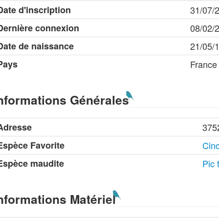
Date d'inscription
31/07/
Dernière connexion
08/02/
Date de naissance
21/05/
Pays
France
nformations Générales
Adresse
375
Espèce Favorite
Cinc
Espèce maudite
Pic 
nformations Matériel