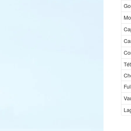
Go
Mo
Ca
Ca
Co
Tét
Ch
Ful
Va
La