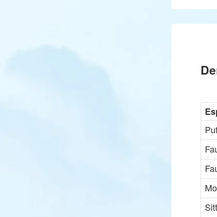
De
Es
Pu
Fa
Fa
Mo
Sit