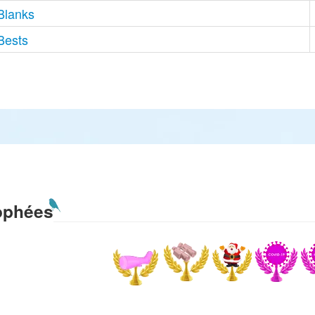
Blanks
Bests
ophées