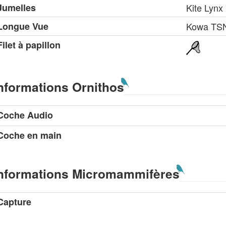
Jumelles
Kite Lynx
Longue Vue
Kowa TS
Filet à papillon
nformations Ornithos
Coche Audio
Coche en main
nformations Micromammifères
Capture