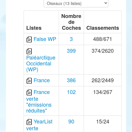
Nombre
de
Listes
Coches
Classements
False WP
3
488/671
399
374/2620
Paléarctique
Occidental
(WP)
France
386
262/2449
France
102
134/267
verte
"émissions
réduites"
YearList
90
15/24
verte