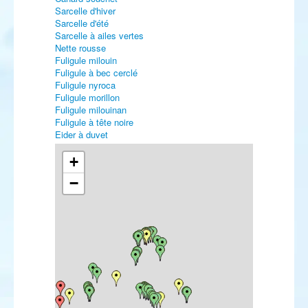
Sarcelle d'hiver
Sarcelle d'été
Sarcelle à ailes vertes
Nette rousse
Fuligule milouin
Fuligule à bec cerclé
Fuligule nyroca
Fuligule morillon
Fuligule milouinan
Fuligule à tête noire
Eider à duvet
Eider à tête grise
Harelde boréale
+
Macreuse noire
−
Macreuse brune
Garrot à œil d'or
Harle piette
Harle huppé
Harle bièvre
Érismature à tête blanche
Perdrix rouge
Perdrix grise
Caille des blés
Faisan vénéré
Faisan de Colchide