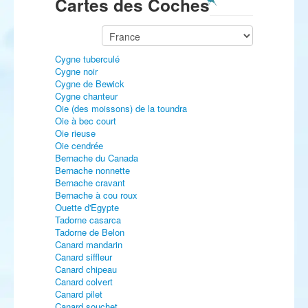
Cartes des Coches
Cygne tuberculé
Cygne noir
Cygne de Bewick
Cygne chanteur
Oie (des moissons) de la toundra
Oie à bec court
Oie rieuse
Oie cendrée
Bernache du Canada
Bernache nonnette
Bernache cravant
Bernache à cou roux
Ouette d'Egypte
Tadorne casarca
Tadorne de Belon
Canard mandarin
Canard siffleur
Canard chipeau
Canard colvert
Canard pilet
Canard souchet