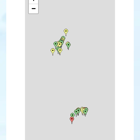
Bruant masqué
−
Bruant jaune
Bruant zizi
Bruant des roseaux
Bruant proyer
Oriole de Baltimore