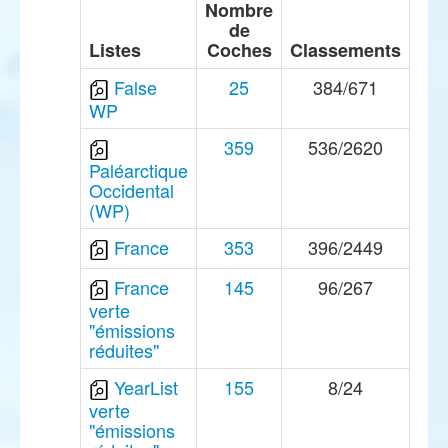
Nombre
de
Listes
Coches
Classements
False
25
384/671
WP
359
536/2620
Paléarctique
Occidental
(WP)
France
353
396/2449
France
145
96/267
verte
"émissions
réduites"
YearList
155
8/24
verte
"émissions