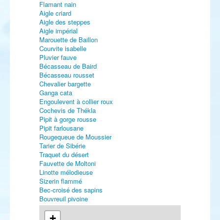
Flamant nain
Aigle criard
Aigle des steppes
Aigle impérial
Marouette de Baillon
Courvite isabelle
Pluvier fauve
Bécasseau de Baird
Bécasseau rousset
Chevalier bargette
Ganga cata
Engoulevent à collier roux
Cochevis de Thékla
Pipit à gorge rousse
Pipit farlousane
Rougequeue de Moussier
Tarier de Sibérie
Traquet du désert
Fauvette de Moltoni
Linotte mélodieuse
Sizerin flammé
Bec-croisé des sapins
Bouvreuil pivoine
Grosbec casse-noyaux
Bruant des neiges
+