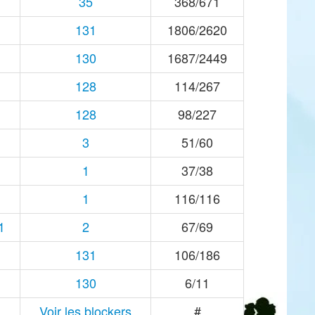
35
368/671
131
1806/2620
130
1687/2449
128
114/267
128
98/227
3
51/60
1
37/38
1
116/116
1
2
67/69
131
106/186
130
6/11
Voir les blockers
#