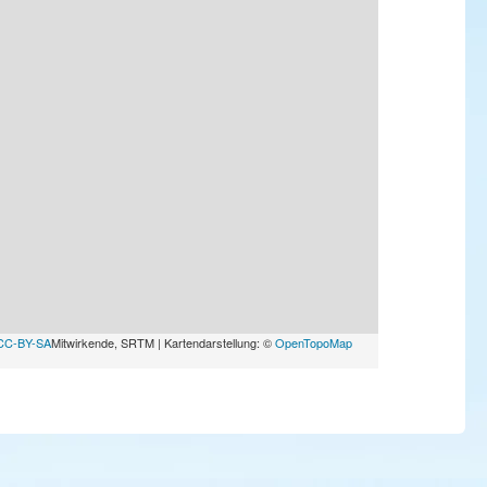
CC-BY-SA
Mitwirkende, SRTM | Kartendarstellung: ©
OpenTopoMap