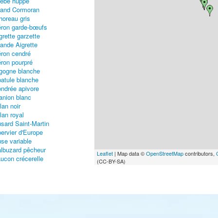
èbe huppé
and Cormoran
horeau gris
ron garde-bœufs
grette garzette
ande Aigrette
ron cendré
ron pourpré
gogne blanche
atule blanche
ndrée apivore
anion blanc
lan noir
lan royal
sard Saint-Martin
ervier d'Europe
se variable
lbuzard pêcheur
Leaflet
| Map data ©
OpenStreetMap
contributors,
ucon crécerelle
(CC-BY-SA)
ucon hobereau
ucon pèlerin
llinule poule-d'eau
ulque macroule
ue cendrée
ocette élégante