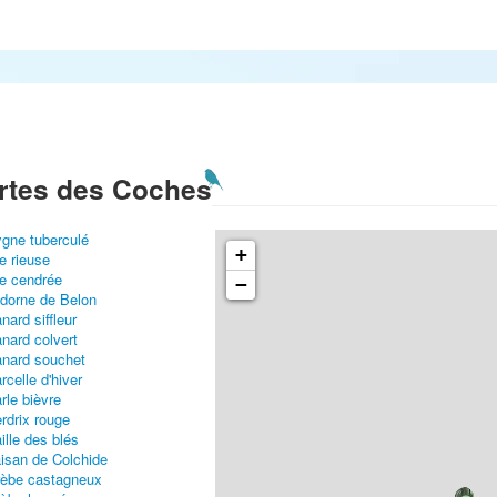
rtes des Coches
gne tuberculé
+
e rieuse
e cendrée
−
dorne de Belon
nard siffleur
nard colvert
nard souchet
rcelle d'hiver
rle bièvre
rdrix rouge
ille des blés
isan de Colchide
èbe castagneux