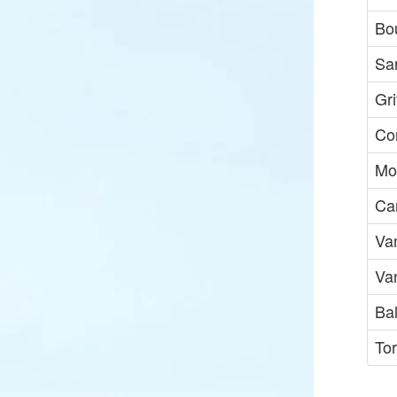
Bou
Sar
Gri
Co
Mo
Can
Va
Va
Ba
Tor