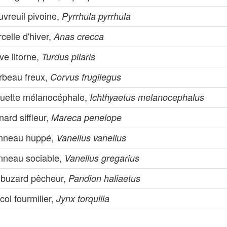
vreuil pivoine,
Pyrrhula pyrrhula
celle d'hiver,
Anas crecca
ve litorne,
Turdus pilaris
rbeau freux,
Corvus frugilegus
uette mélanocéphale,
Ichthyaetus melanocephalus
ard siffleur,
Mareca penelope
nneau huppé,
Vanellus vanellus
nneau sociable,
Vanellus gregarius
lbuzard pêcheur,
Pandion haliaetus
col fourmilier,
Jynx torquilla