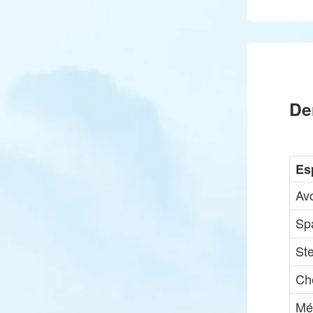
De
Es
Av
Sp
St
Ch
Mé