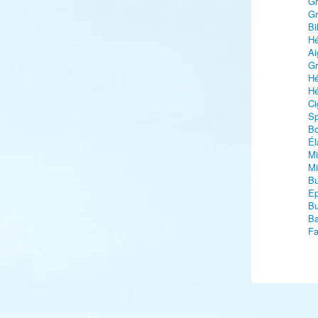
Gr
Gr
Bi
Hé
Ai
Gr
Hé
Hé
Ci
Sp
Bo
Él
Mi
Mi
Bu
Ep
Bu
Ba
Fa
Fa
Fa
Ga
Fo
Gr
Av