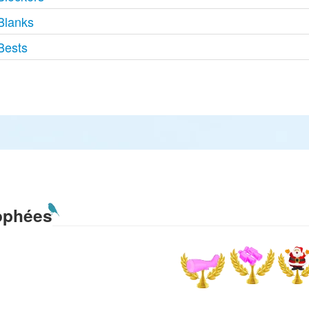
Blanks
Bests
ophées