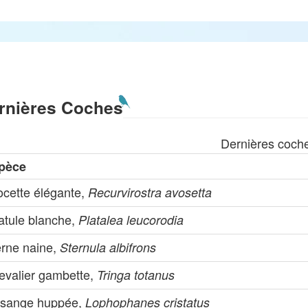
rnières Coches
Dernières coch
pèce
ocette élégante,
Recurvirostra avosetta
atule blanche,
Platalea leucorodia
erne naine,
Sternula albifrons
evalier gambette,
Tringa totanus
sange huppée,
Lophophanes cristatus