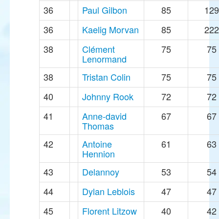
36
Paul Gilbon
85
129
36
Kaelig Morvan
85
222
38
Clément
75
75
Lenormand
38
Tristan Colin
75
75
40
Johnny Rook
72
72
41
Anne-david
67
67
Thomas
42
Antoine
61
63
Hennion
43
Delannoy
53
54
44
Dylan Leblois
47
47
45
Florent Litzow
40
42