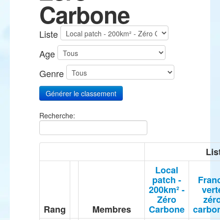
Carbone
Liste
Age
Genre
Recherche:
Lis
Local
patch -
Fran
200km² -
vert
Zéro
zér
Rang
Membres
Carbone
carbo