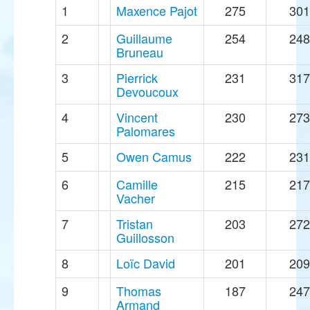
1
Maxence Pajot
275
301
2
Guillaume
254
248
Bruneau
3
Pierrick
231
317
Devoucoux
4
Vincent
230
273
Palomares
5
Owen Camus
222
231
6
Camille
215
217
Vacher
7
Tristan
203
272
Guillosson
8
Loïc David
201
209
9
Thomas
187
247
Armand