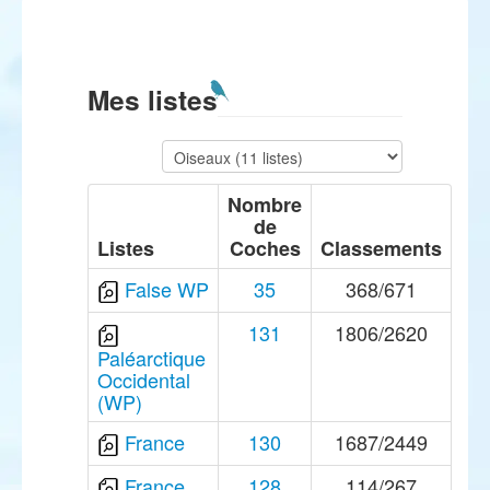
Mes listes
Nombre
de
Listes
Coches
Classements
False WP
35
368/671
131
1806/2620
Paléarctique
Occidental
(WP)
France
130
1687/2449
France
128
114/267