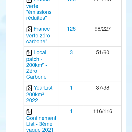
verte
"émissions
réduites"
France
128
98/227
verte zéro
carbone"
Local
3
51/60
patch -
200km² -
Zéro
Carbone
YearList
1
37/38
200km²
2022
1
116/116
Confinement
List - 3ème
vague 2021