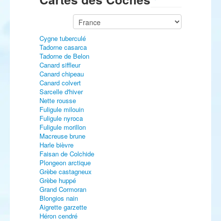
Cygne tuberculé
Tadorne casarca
Tadorne de Belon
Canard siffleur
Canard chipeau
Canard colvert
Sarcelle d'hiver
Nette rousse
Fuligule milouin
Fuligule nyroca
Fuligule morillon
Macreuse brune
Harle bièvre
Faisan de Colchide
Plongeon arctique
Grèbe castagneux
Grèbe huppé
Grand Cormoran
Blongios nain
Aigrette garzette
Héron cendré