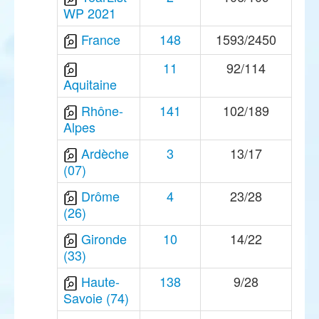
WP 2021
France
148
1593/2450
11
92/114
Aquitaine
Rhône-
141
102/189
Alpes
Ardèche
3
13/17
(07)
Drôme
4
23/28
(26)
Gironde
10
14/22
(33)
Haute-
138
9/28
Savoie (74)