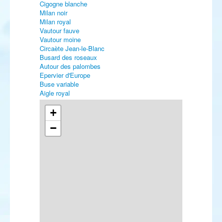
Cigogne blanche
Milan noir
Milan royal
Vautour fauve
Vautour moine
Circaète Jean-le-Blanc
Busard des roseaux
Autour des palombes
Epervier d'Europe
Buse variable
Aigle royal
Faucon crécerelle
Faucon pèlerin
+
Râle d'eau
−
Gallinule poule-d'eau
Foulque macroule
Grue cendrée
Vanneau huppé
Bécassine des marais
Barge à queue noire
Courlis cendré
Chevalier gambette
Chevalier culblanc
Chevalier guignette
Tournepierre à collier