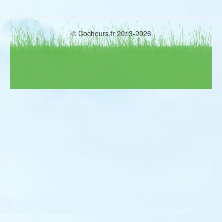
Pipit farlouse
Pipit spioncelle
Bergeronnette printanière
Bergeronnette des ruisseaux
© Cocheurs.fr 2013-2026
Bergeronnette grise
Cincle plongeur
Accenteur mouchet
Accenteur alpin
Rougegorge familier
Rougequeue noir
Rougequeue à front blanc
Tarier des prés
Tarier pâtre
Traquet motteux
Monticole de roche
Merle à plastron
Merle noir
Grive litorne
Grive musicienne
Grive mauvis
Grive draine
Bouscarle de Cetti
Locustelle tachetée
Rousserolle effarvatte
Rousserolle turdoïde