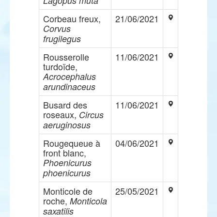
Lagopus muta
Corbeau freux,
21/06/2021
Corvus
frugilegus
Rousserolle
11/06/2021
turdoïde,
Acrocephalus
arundinaceus
Busard des
11/06/2021
roseaux,
Circus
aeruginosus
Rougequeue à
04/06/2021
front blanc,
Phoenicurus
phoenicurus
Monticole de
25/05/2021
roche,
Monticola
saxatilis