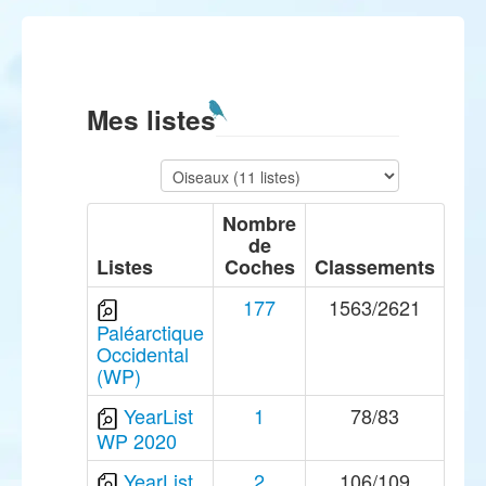
Mes listes
Nombre
de
Listes
Coches
Classements
177
1563/2621
Paléarctique
Occidental
(WP)
YearList
1
78/83
WP 2020
YearList
2
106/109