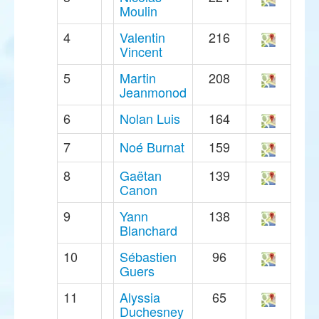
Moulin
4
Valentin
216
Vincent
5
Martin
208
Jeanmonod
6
Nolan Luis
164
7
Noé Burnat
159
8
Gaëtan
139
Canon
9
Yann
138
Blanchard
10
Sébastien
96
Guers
11
Alyssia
65
Duchesney