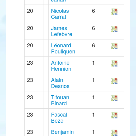
20
Nicolas
6
Carrat
20
James
6
Lefebvre
20
Léonard
6
Pouliquen
23
Antoine
1
Hennion
23
Alain
1
Desnos
23
Titouan
1
Binard
23
Pascal
1
Beze
23
Benjamin
1